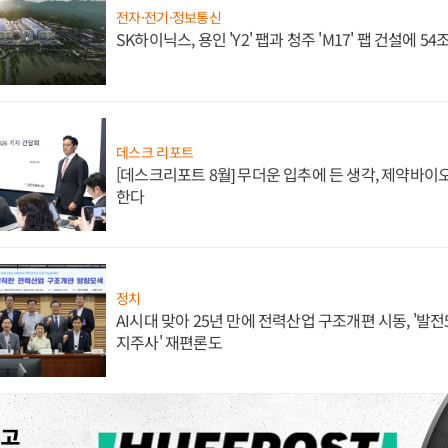
전자·전기·정보통신
SK하이닉스, 용인 'Y2' 팹과 청주 'M17' 팹 건설에 5
데스크 리포트
[데스크리포트 8월] 무더운 입추에 든 생각, 제약바이
한다
정치
AI시대 맞아 25년 만에 전력산업 구조개편 시동, '발전5
지주사' 재편론도