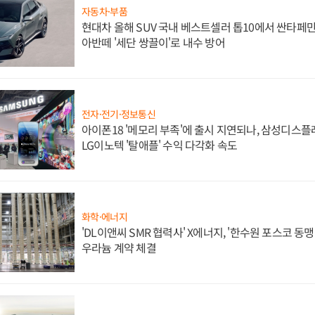
자동차·부품
현대차 올해 SUV 국내 베스트셀러 톱10에서 싼타페만
아반떼 '세단 쌍끌이'로 내수 방어
전자·전기·정보통신
아이폰18 '메모리 부족'에 출시 지연되나, 삼성디스
LG이노텍 '탈애플' 수익 다각화 속도
화학·에너지
'DL이앤씨 SMR 협력사' X에너지, '한수원 포스코 
우라늄 계약 체결