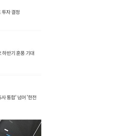
4조 투자 결정
오 하반기 훈풍 기대
사 통합' 넘어 '한전