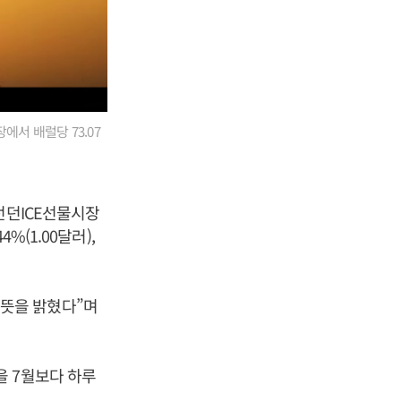
에서 배럴당 73.07
런던ICE선물시장
%(1.00달러),
뜻을 밝혔다”며
을 7월보다 하루