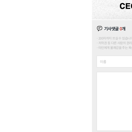
기사댓글
0
개
200자까지 쓰실 수 있습니다. (
저작권 등 다른 사람의 권리
타인에게 불쾌감을 주는 욕설