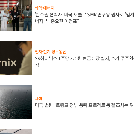
화학·에너지
'한수원 협력사' 미국 오클로 SMR 연구용 원자로 '임계 
너지부 "중요한 이정표"
전자·전기·정보통신
SK하이닉스 1주당 375원 현금배당 실시, 추가 주주환
정
사회
미국 법원 "트럼프 정부 풍력 프로젝트 동결 조치는 위