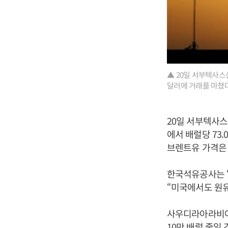
▲ 20일 서부텍사스
달러에 거래를 마쳤다
20일 서부텍사스
에서 배럴당 73.
브렌트유 가격은 0
한국석유공사는 
“미국에서도 원유
사우디라아라비아는
10만 배럴 줄일