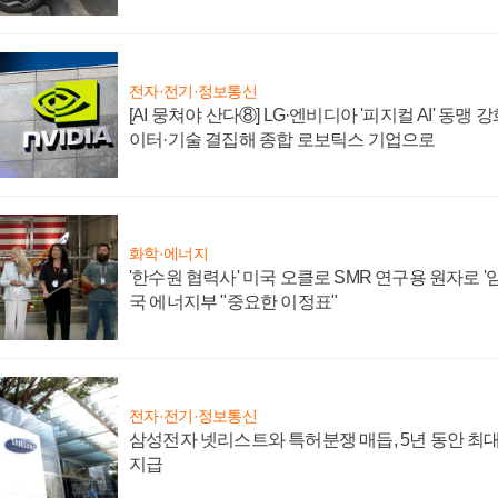
전자·전기·정보통신
[AI 뭉쳐야 산다⑧] LG·엔비디아 '피지컬 AI' 동맹 
이터·기술 결집해 종합 로보틱스 기업으로
화학·에너지
'한수원 협력사' 미국 오클로 SMR 연구용 원자로 '임
국 에너지부 "중요한 이정표"
전자·전기·정보통신
삼성전자 넷리스트와 특허분쟁 매듭, 5년 동안 최대
지급