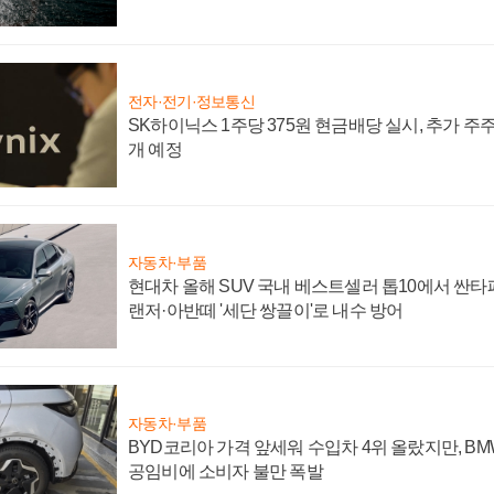
전자·전기·정보통신
SK하이닉스 1주당 375원 현금배당 실시, 추가 주
개 예정
자동차·부품
현대차 올해 SUV 국내 베스트셀러 톱10에서 싼타
랜저·아반떼 '세단 쌍끌이'로 내수 방어
자동차·부품
BYD코리아 가격 앞세워 수입차 4위 올랐지만, B
공임비에 소비자 불만 폭발