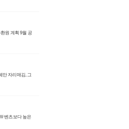
주환원 계획 9월 공
페만 자리매김, 그
MW·벤츠보다 높은