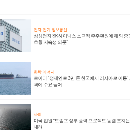
전자·전기·정보통신
삼성전자 SK하이닉스 소극적 주주환원에 해외 증권
호황 지속성 의문"
화학·에너지
로이터 "정제연료 3만 톤 한국에서 러시아로 이동"
격에 수요 늘어
사회
미국 법원 "트럼프 정부 풍력 프로젝트 동결 조치는 
내려