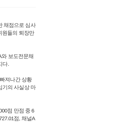
한 채점으로 심사
 위원들의 퇴장만
널A와 보도전문채
지다.
 빠져나간 상황
임기의 사실상 마
0점 만점 중 6
7.01점, 채널A