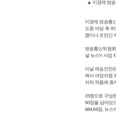
▲ 이경재 방
이경재 방송통신
도중 야당 측 
큼이나 조만간 
방송통신위원회는
널 뉴스Y 사업 
이날 재승인안은
에서 여당의원 
지막 작품에 종
15명으로 구성된
50점을 넘어섰으며
684.66점, 뉴스