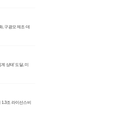
강화, 구광모 제조·데
계 상태' 도달, 미
 1.3조 라이선스비