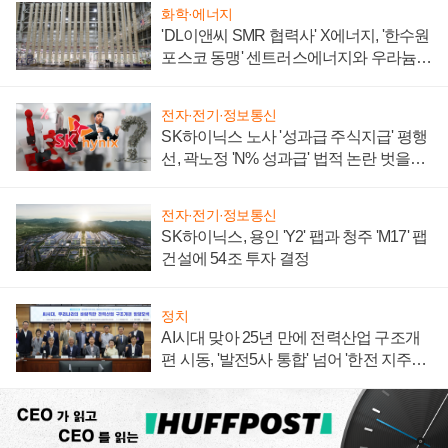
화학·에너지
'DL이앤씨 SMR 협력사' X에너지, '한수원
포스코 동맹' 센트러스에너지와 우라늄
계약 체결
전자·전기·정보통신
SK하이닉스 노사 '성과급 주식지급' 평행
선, 곽노정 'N% 성과급' 법적 논란 벗을지
주목
전자·전기·정보통신
SK하이닉스, 용인 'Y2' 팹과 청주 'M17' 팹
건설에 54조 투자 결정
정치
AI시대 맞아 25년 만에 전력산업 구조개
편 시동, '발전5사 통합' 넘어 '한전 지주사'
재편론도