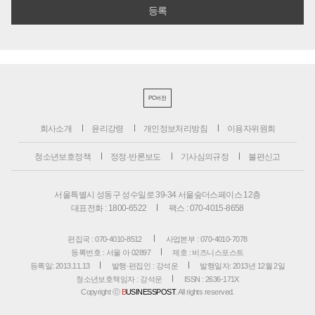
PC버전
회사소개
윤리강령
개인정보처리방침
이용자위원회
청소년보호정책
정정·반론보도
기사심의규정
불편신고
서울특별시 성동구 성수일로 39-34 서울숲더스페이스 12층
대표전화 : 1800-6522
팩스 : 070-4015-8658
편집국 : 070-4010-8512
사업본부 : 070-4010-7078
등록번호 : 서울 아 02897
제호 : 비즈니스포스트
등록일: 2013.11.13
발행·편집인 : 강석운
발행일자: 2013년 12월 2일
청소년보호책임자 : 강석운
ISSN : 2636-171X
Copyright ⓒ
B
USINESSPOST
. All rights reserved.