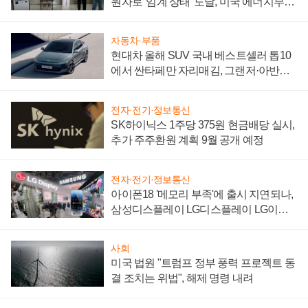
원자로 '임계 상태' 도달, 미국 에너지부
"중요한 이정표"
자동차·부품
현대차 올해 SUV 국내 베스트셀러 톱10
에서 싼타페만 자리매김, 그랜저·아반떼
'세단 쌍끌이'로 내수 방어
전자·전기·정보통신
SK하이닉스 1주당 375원 현금배당 실시,
추가 주주환원 계획 9월 공개 예정
전자·전기·정보통신
아이폰18 '메모리 부족'에 출시 지연되나,
삼성디스플레이 LG디스플레이 LG이노
텍 '탈애플' 수익 다각화 속도
사회
미국 법원 "트럼프 정부 풍력 프로젝트 동
결 조치는 위법", 해제 명령 내려