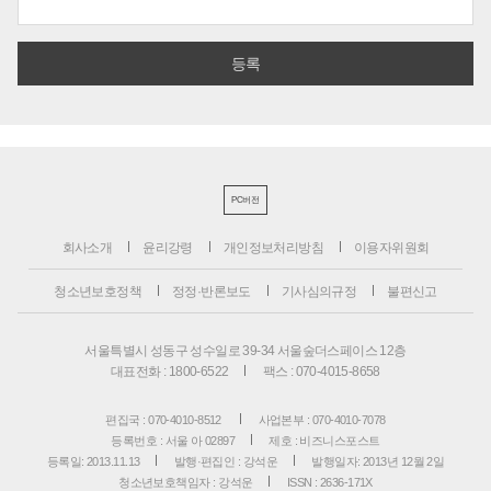
PC버전
회사소개
윤리강령
개인정보처리방침
이용자위원회
청소년보호정책
정정·반론보도
기사심의규정
불편신고
서울특별시 성동구 성수일로 39-34 서울숲더스페이스 12층
대표전화 : 1800-6522
팩스 : 070-4015-8658
편집국 : 070-4010-8512
사업본부 : 070-4010-7078
등록번호 : 서울 아 02897
제호 : 비즈니스포스트
등록일: 2013.11.13
발행·편집인 : 강석운
발행일자: 2013년 12월 2일
청소년보호책임자 : 강석운
ISSN : 2636-171X