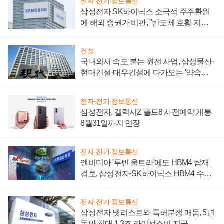
전자·전기·정보통신
삼성전자 SK하이닉스 소극적 주주환원
에 해외 증권가 비판, "반도체 호황 지속
성 의문"
건설
국내외서 속도 붙는 원전 사업, 삼성물산·
현대건설·대우건설에 다가오는 '약속의
시간'
전자·전기·정보통신
삼성전자, 갤럭시Z 폴드8 사전예약 개통
8월31일까지 연장
전자·전기·정보통신
엔비디아 '루빈 울트라'에도 HBM4 탑재
검토, 삼성전자·SK하이닉스 HBM4 수율
에 주도권 갈린다
전자·전기·정보통신
삼성전자 넷리스트와 특허분쟁 매듭, 5년
동안 최대 1.3조 라이선스비 지급