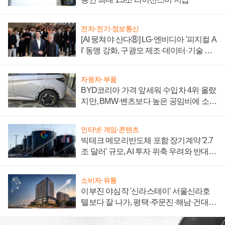
전자·전기·정보통신
[AI 뭉쳐야 산다⑧] LG·엔비디아 '피지컬 A
I' 동맹 강화, 구광모 제조·데이터·기술 결
집해 종합 로보틱스 기업으로
자동차·부품
BYD코리아 가격 앞세워 수입차 4위 올랐
지만, BMW·벤츠보다 높은 공임비에 소비
자 불만 폭발
인터넷·게임·콘텐츠
빅테크 메모리반도체 포함 장기계약 '2.7
조 달러' 규모, AI 투자 위축 우려와 반대
신호
소비자·유통
이부진 야심작 '신라스테이' 서울신라호
텔보다 잘 나가, 평택·주문진·해남·건대로
성장판 더 넓힌다