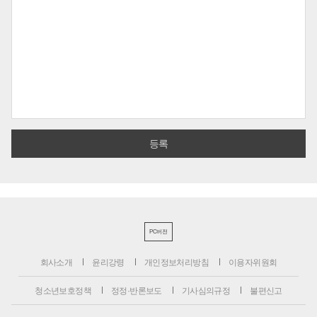
PC버전
회사소개
윤리강령
개인정보처리방침
이용자위원회
청소년보호정책
정정·반론보도
기사심의규정
불편신고