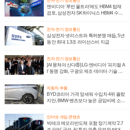
전자·전기·정보통신
엔비디아 '루빈 울트라'에도 HBM4 탑재
검토, 삼성전자·SK하이닉스 HBM4 수율
에 주도권 갈린다
전자·전기·정보통신
삼성전자 넷리스트와 특허분쟁 매듭, 5년
동안 최대 1.3조 라이선스비 지급
전자·전기·정보통신
[AI 뭉쳐야 산다⑧] LG·엔비디아 '피지컬 A
I' 동맹 강화, 구광모 제조·데이터·기술 결
집해 종합 로보틱스 기업으로
자동차·부품
BYD코리아 가격 앞세워 수입차 4위 올랐
지만, BMW·벤츠보다 높은 공임비에 소비
자 불만 폭발
인터넷·게임·콘텐츠
빅테크 메모리반도체 포함 장기계약 '2.7
조 달러' 규모, AI 투자 위축 우려와 반대