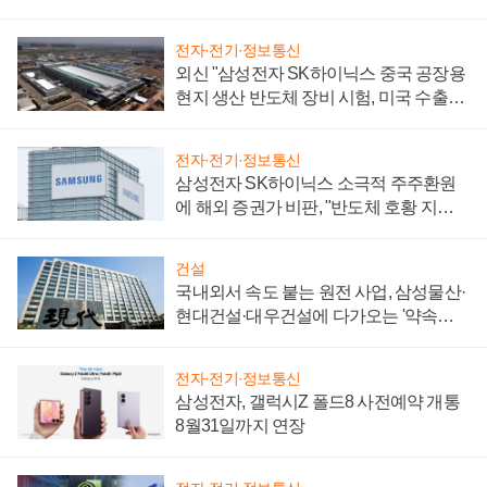
전자·전기·정보통신
외신 "삼성전자 SK하이닉스 중국 공장용
현지 생산 반도체 장비 시험, 미국 수출통
제 대비"
전자·전기·정보통신
삼성전자 SK하이닉스 소극적 주주환원
에 해외 증권가 비판, "반도체 호황 지속
성 의문"
건설
국내외서 속도 붙는 원전 사업, 삼성물산·
현대건설·대우건설에 다가오는 '약속의
시간'
전자·전기·정보통신
삼성전자, 갤럭시Z 폴드8 사전예약 개통
8월31일까지 연장