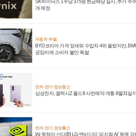
SK하이닉스 1주당 375원 현금배당 실시, 추가 주
개 예정
자동차·부품
BYD코리아 가격 앞세워 수입차 4위 올랐지만, B
공임비에 소비자 불만 폭발
전자·전기·정보통신
삼성전자, 갤럭시Z 폴드8 사전예약 개통 8월31일
전자·전기·정보통신
[AI 뭉쳐야 산다⑧] LG·엔비디아 '피지컬 AI' 동맹 