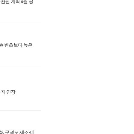
주환원 계획 9월 공
MW·벤츠보다 높은
까지 연장
강화, 구광모 제조·데