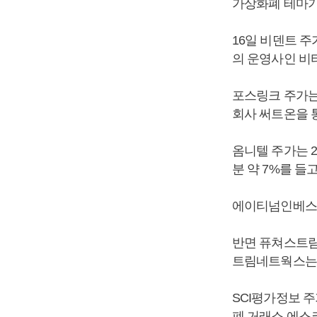
가상화폐 테마기
16일 비덴트 주가
의 운영사인 비티
포스링크 주가는 
회사 써트온을 
옴니텔 주가는 2
분 약 7%를 들고
에이티넘인베스트먼
반면 퓨쳐스트림네
트림네트웍스는 
SCI평가정보 주
폐 거래소 에스