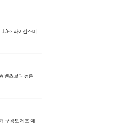
 1.3조 라이선스비
MW·벤츠보다 높은
강화, 구광모 제조·데