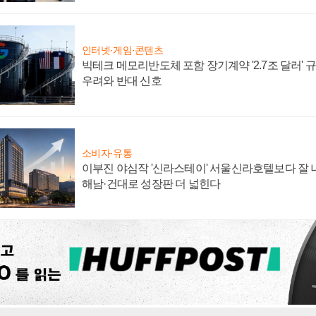
인터넷·게임·콘텐츠
빅테크 메모리반도체 포함 장기계약 '2.7조 달러' 규모
우려와 반대 신호
소비자·유통
이부진 야심작 '신라스테이' 서울신라호텔보다 잘 나
해남·건대로 성장판 더 넓힌다