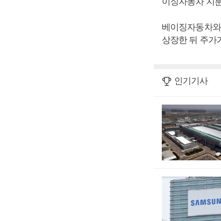
이징자동차 지분
베이징자동차와 
상장한 뒤 주가가
인기기사