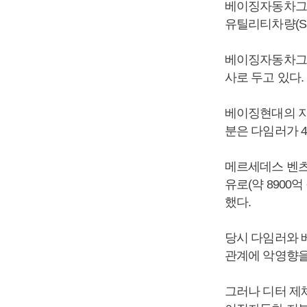
베이징자동차그룹
유틸리티차량(S
베이징자동차그
사로 두고 있다.
베이징현대의 지
분은 다임러가 4
메르세데스 벤츠
유로(약 8900
했다.
당시 다임러와 
관계에 악영향을
그러나 디터 제