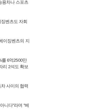
승용차나 스포츠
이징벤츠도 자회
 베이징벤츠의 지
 6억2500만
자리 2석도 확보
차 사이의 협력
아니다"라며 "베