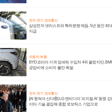
전자·전기·정보통신
삼성전자 넷리스트와 특허분쟁 매듭, 5년 동안 최대
지급
자동차·부품
BYD코리아 가격 앞세워 수입차 4위 올랐지만, B
공임비에 소비자 불만 폭발
전자·전기·정보통신
[AI 뭉쳐야 산다⑧] LG·엔비디아 '피지컬 AI' 동맹 
이터·기술 결집해 종합 로보틱스 기업으로