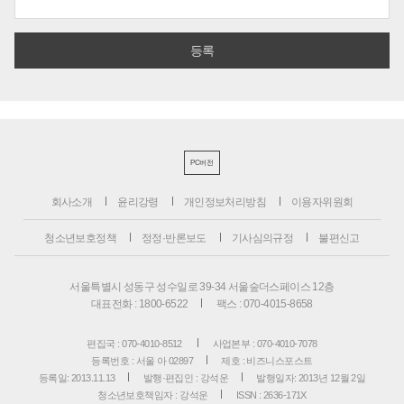
PC버전
회사소개
윤리강령
개인정보처리방침
이용자위원회
청소년보호정책
정정·반론보도
기사심의규정
불편신고
서울특별시 성동구 성수일로 39-34 서울숲더스페이스 12층
대표전화 : 1800-6522
팩스 : 070-4015-8658
편집국 : 070-4010-8512
사업본부 : 070-4010-7078
등록번호 : 서울 아 02897
제호 : 비즈니스포스트
등록일: 2013.11.13
발행·편집인 : 강석운
발행일자: 2013년 12월 2일
청소년보호책임자 : 강석운
ISSN : 2636-171X