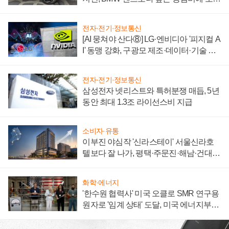
자 불만 폭발
전자·전기·정보통신
[AI 뭉쳐야 산다⑧] LG·엔비디아 '피지컬 A
I' 동맹 강화, 구광모 제조·데이터·기술 결
집해 종합 로보틱스 기업으로
전자·전기·정보통신
삼성전자 넷리스트와 특허분쟁 매듭, 5년
동안 최대 1.3조 라이선스비 지급
소비자·유통
이부진 야심작 '신라스테이' 서울신라호
텔보다 잘 나가, 평택·주문진·해남·건대로
성장판 더 넓힌다
화학·에너지
'한수원 협력사' 미국 오클로 SMR 연구용
원자로 '임계 상태' 도달, 미국 에너지부
"중요한 이정표"