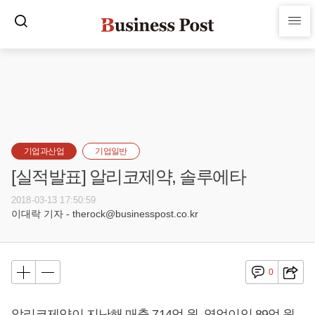
기업과산업
기업일반
[실적발표] 알리코제약, 솔루에타
2018-03-13 17:50:59
이대락 기자 - therock@businesspost.co.kr
0
알리코제약이 지난해 매출 714억 원, 영업이익 89억 원,