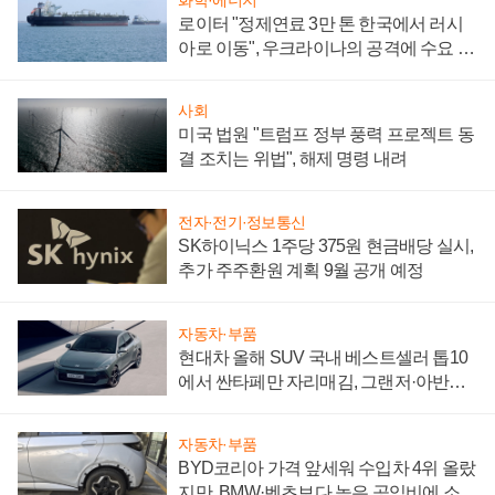
로이터 "정제연료 3만 톤 한국에서 러시
아로 이동", 우크라이나의 공격에 수요 늘
어
사회
미국 법원 "트럼프 정부 풍력 프로젝트 동
결 조치는 위법", 해제 명령 내려
전자·전기·정보통신
SK하이닉스 1주당 375원 현금배당 실시,
추가 주주환원 계획 9월 공개 예정
자동차·부품
현대차 올해 SUV 국내 베스트셀러 톱10
에서 싼타페만 자리매김, 그랜저·아반떼
'세단 쌍끌이'로 내수 방어
자동차·부품
BYD코리아 가격 앞세워 수입차 4위 올랐
지만, BMW·벤츠보다 높은 공임비에 소비