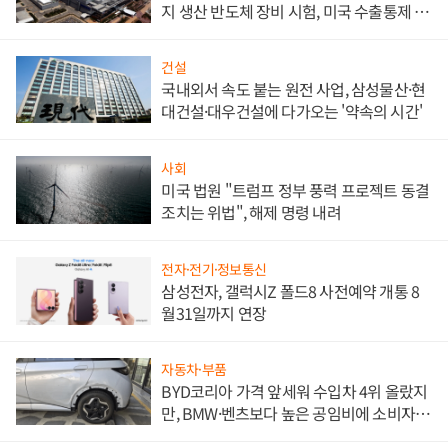
지 생산 반도체 장비 시험, 미국 수출통제 대
비"
건설
국내외서 속도 붙는 원전 사업, 삼성물산·현
대건설·대우건설에 다가오는 '약속의 시간'
사회
미국 법원 "트럼프 정부 풍력 프로젝트 동결
조치는 위법", 해제 명령 내려
전자·전기·정보통신
삼성전자, 갤럭시Z 폴드8 사전예약 개통 8
월31일까지 연장
자동차·부품
BYD코리아 가격 앞세워 수입차 4위 올랐지
만, BMW·벤츠보다 높은 공임비에 소비자
불만 폭발