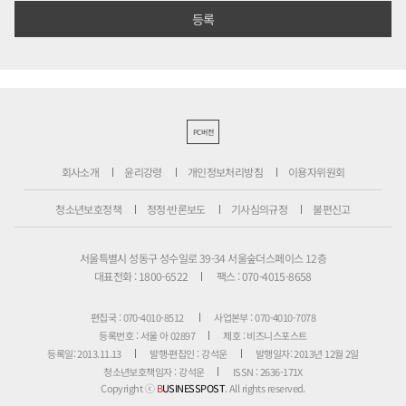
PC버전
회사소개
윤리강령
개인정보처리방침
이용자위원회
청소년보호정책
정정·반론보도
기사심의규정
불편신고
서울특별시 성동구 성수일로 39-34 서울숲더스페이스 12층
대표전화 : 1800-6522
팩스 : 070-4015-8658
편집국 : 070-4010-8512
사업본부 : 070-4010-7078
등록번호 : 서울 아 02897
제호 : 비즈니스포스트
등록일: 2013.11.13
발행·편집인 : 강석운
발행일자: 2013년 12월 2일
청소년보호책임자 : 강석운
ISSN : 2636-171X
Copyright ⓒ
B
USINESSPOST
. All rights reserved.