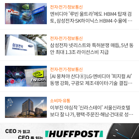
전자·전기·정보통신
엔비디아 '루빈 울트라'에도 HBM4 탑재 검
토, 삼성전자·SK하이닉스 HBM4 수율에 주
도권 갈린다
전자·전기·정보통신
삼성전자 넷리스트와 특허분쟁 매듭, 5년 동
안 최대 1.3조 라이선스비 지급
전자·전기·정보통신
[AI 뭉쳐야 산다⑧] LG·엔비디아 '피지컬 AI'
동맹 강화, 구광모 제조·데이터·기술 결집
해 종합 로보틱스 기업으로
소비자·유통
이부진 야심작 '신라스테이' 서울신라호텔
보다 잘 나가, 평택·주문진·해남·건대로 성
장판 더 넓힌다