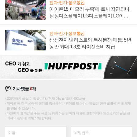
전자·전기·정보통신
아이폰18 '메모리 부족'에 출시 지연되나,
삼성디스플레이 LG디스플레이 LG이노
텍 '탈애플' 수익 다각화 속도
전자·전기·정보통신
삼성전자 넷리스트와 특허분쟁 매듭, 5년
동안 최대 1.3조 라이선스비 지급
기사댓글
0
개
200자까지 쓰실 수 있습니다. (현재 0 byte / 최대 400byte)
저작권 등 다른 사람의 권리를 침해하거나 명예를 훼손하는 댓글은 관련 법률에 의해 제재
를 받을 수 있습니다.
타인에게 불쾌감을 주는 욕설 등 비하하는 단어가 내용에 포함되거나 인신공격성 글은 관
리자의 판단에 의해 삭제 합니다.