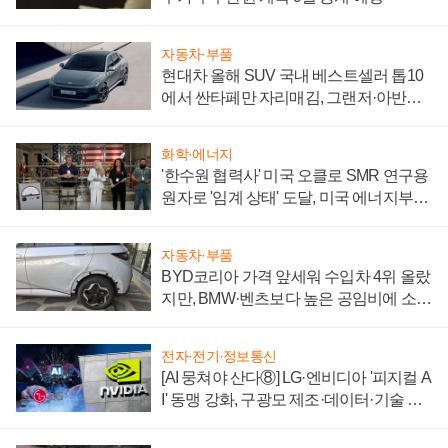
자동차·부품
현대차 올해 SUV 국내 베스트셀러 톱10
에서 싼타페만 자리매김, 그랜저·아반떼
'세단 쌍끌이'로 내수 방어
화학·에너지
'한수원 협력사' 미국 오클로 SMR 연구용
원자로 '임계 상태' 도달, 미국 에너지부
"중요한 이정표"
자동차·부품
BYD코리아 가격 앞세워 수입차 4위 올랐
지만, BMW·벤츠보다 높은 공임비에 소비
자 불만 폭발
전자·전기·정보통신
[AI 뭉쳐야 산다⑧] LG·엔비디아 '피지컬 A
I' 동맹 강화, 구광모 제조·데이터·기술 결
집해 종합 로보틱스 기업으로