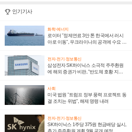
인기기사
화학·에너지
로이터 "정제연료 3만 톤 한국에서 러시
아로 이동", 우크라이나의 공격에 수요 늘
어
전자·전기·정보통신
삼성전자 SK하이닉스 소극적 주주환원
에 해외 증권가 비판, "반도체 호황 지속
성 의문"
사회
미국 법원 "트럼프 정부 풍력 프로젝트 동
결 조치는 위법", 해제 명령 내려
전자·전기·정보통신
SK하이닉스 1주당 375원 현금배당 실시,
추가 주주환원 계획 9월 공개 예정