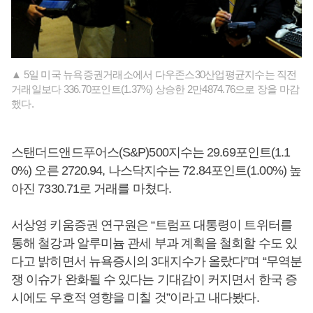
▲ 5일 미국 뉴욕증권거래소에서 다우존스30산업평균지수는 직전
거래일보다 336.70포인트(1.37%) 상승한 2만4874.76으로 장을 마감
했다.
스탠더드앤드푸어스(S&P)500지수는 29.69포인트(1.1
0%) 오른 2720.94, 나스닥지수는 72.84포인트(1.00%) 높
아진 7330.71로 거래를 마쳤다.
서상영 키움증권 연구원은 “트럼프 대통령이 트위터를
통해 철강과 알루미늄 관세 부과 계획을 철회할 수도 있
다고 밝히면서 뉴욕증시의 3대지수가 올랐다”며 “무역분
쟁 이슈가 완화될 수 있다는 기대감이 커지면서 한국 증
시에도 우호적 영향을 미칠 것”이라고 내다봤다.