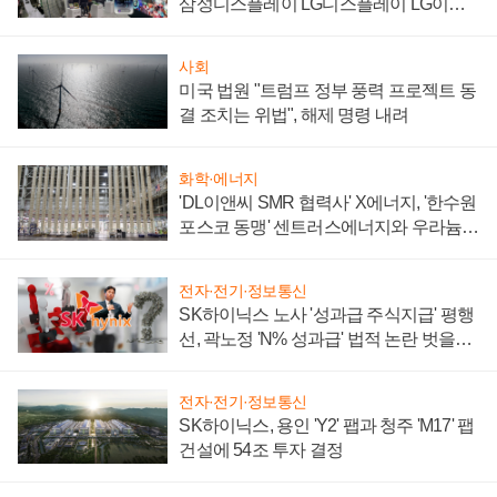
삼성디스플레이 LG디스플레이 LG이노
텍 '탈애플' 수익 다각화 속도
사회
미국 법원 "트럼프 정부 풍력 프로젝트 동
결 조치는 위법", 해제 명령 내려
화학·에너지
'DL이앤씨 SMR 협력사' X에너지, '한수원
포스코 동맹' 센트러스에너지와 우라늄
계약 체결
전자·전기·정보통신
SK하이닉스 노사 '성과급 주식지급' 평행
선, 곽노정 'N% 성과급' 법적 논란 벗을지
주목
전자·전기·정보통신
SK하이닉스, 용인 'Y2' 팹과 청주 'M17' 팹
건설에 54조 투자 결정