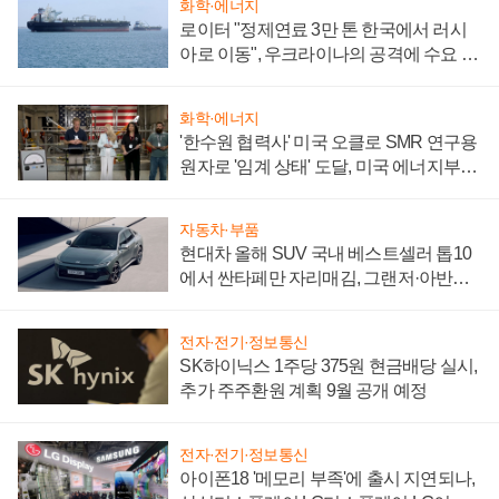
화학·에너지
로이터 "정제연료 3만 톤 한국에서 러시
아로 이동", 우크라이나의 공격에 수요 늘
어
화학·에너지
'한수원 협력사' 미국 오클로 SMR 연구용
원자로 '임계 상태' 도달, 미국 에너지부
"중요한 이정표"
자동차·부품
현대차 올해 SUV 국내 베스트셀러 톱10
에서 싼타페만 자리매김, 그랜저·아반떼
'세단 쌍끌이'로 내수 방어
전자·전기·정보통신
SK하이닉스 1주당 375원 현금배당 실시,
추가 주주환원 계획 9월 공개 예정
전자·전기·정보통신
아이폰18 '메모리 부족'에 출시 지연되나,