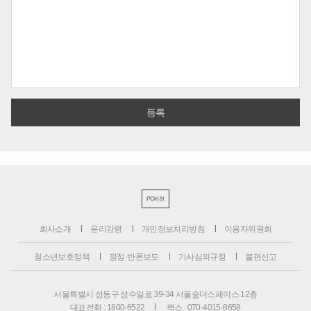
PC버전
회사소개
윤리강령
개인정보처리방침
이용자위원회
청소년보호정책
정정·반론보도
기사심의규정
불편신고
서울특별시 성동구 성수일로 39-34 서울숲더스페이스 12층
대표전화 : 1800-6522
팩스 : 070-4015-8658