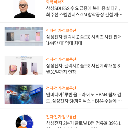
화학·에너지
삼성SDI ESS 수요 급증에 북미 증설 타진,
최주선 스텔란티스·GM 합작공장 건설 재추
진하나
전자·전기·정보통신
삼성전자 갤럭시 Z 폴드8 시리즈 사전 판매
'144만 대' 역대 최대
전자·전기·정보통신
삼성전자, 갤럭시Z 폴드8 사전예약 개통 8
월31일까지 연장
전자·전기·정보통신
엔비디아 '루빈 울트라'에도 HBM4 탑재 검
토, 삼성전자·SK하이닉스 HBM4 수율에 주
도권 갈린다
전자·전기·정보통신
삼성전자 2분기 글로벌 D램 점유율 39% 1