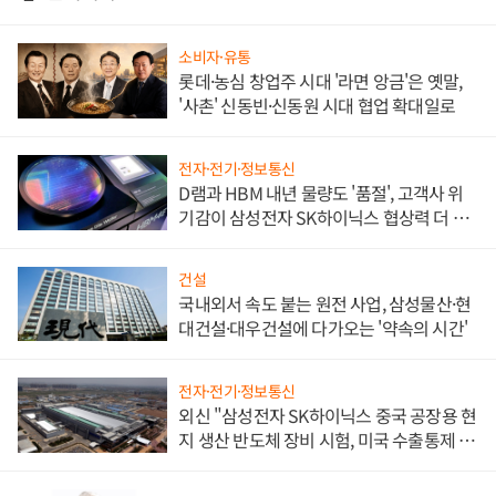
소비자·유통
롯데·농심 창업주 시대 '라면 앙금'은 옛말,
'사촌' 신동빈·신동원 시대 협업 확대일로
전자·전기·정보통신
D램과 HBM 내년 물량도 '품절', 고객사 위
기감이 삼성전자 SK하이닉스 협상력 더 키
워
건설
국내외서 속도 붙는 원전 사업, 삼성물산·현
대건설·대우건설에 다가오는 '약속의 시간'
전자·전기·정보통신
외신 "삼성전자 SK하이닉스 중국 공장용 현
지 생산 반도체 장비 시험, 미국 수출통제 대
비"