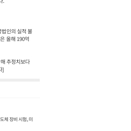
다.
국법인의 실적 불
 올해 190억
지난해 추정치보다
자]
도체 장비 시험, 미