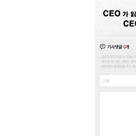
기사댓글
0
개
200자까지 쓰실 수 있습니다. (
저작권 등 다른 사람의 권리
타인에게 불쾌감을 주는 욕설