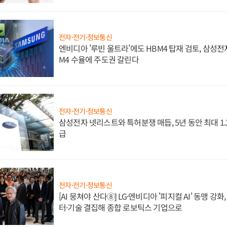
전자·전기·정보통신
엔비디아 '루빈 울트라'에도 HBM4 탑재 검토, 삼성전
M4 수율에 주도권 갈린다
전자·전기·정보통신
삼성전자 넷리스트와 특허분쟁 매듭, 5년 동안 최대 1
급
전자·전기·정보통신
[AI 뭉쳐야 산다⑧] LG·엔비디아 '피지컬 AI' 동맹 강
터·기술 결집해 종합 로보틱스 기업으로