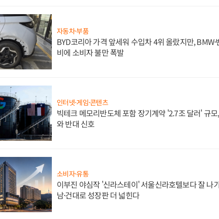
자동차·부품
BYD코리아 가격 앞세워 수입차 4위 올랐지만, BMW
비에 소비자 불만 폭발
인터넷·게임·콘텐츠
빅테크 메모리반도체 포함 장기계약 '2.7조 달러' 규모,
와 반대 신호
소비자·유통
이부진 야심작 '신라스테이' 서울신라호텔보다 잘 나가
남·건대로 성장판 더 넓힌다