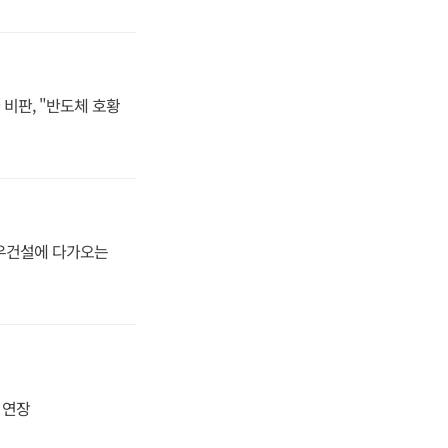
비판, "반도체 호황
대우건설에 다가오는
지 연장