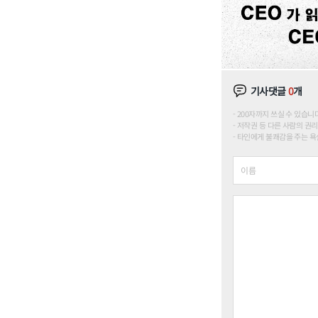
기사댓글
0
개
200자까지 쓰실 수 있습니다. (
저작권 등 다른 사람의 권리
타인에게 불쾌감을 주는 욕설