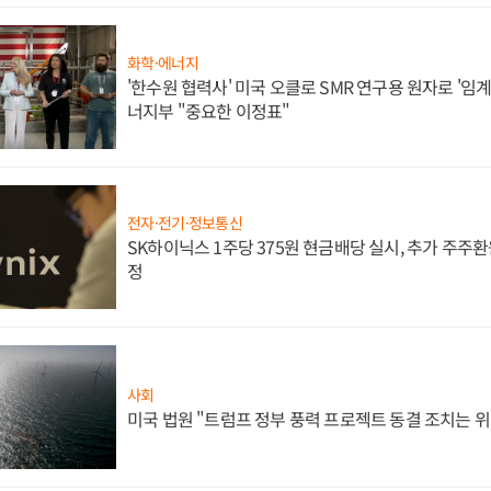
화학·에너지
'한수원 협력사' 미국 오클로 SMR 연구용 원자로 '임계 
너지부 "중요한 이정표"
전자·전기·정보통신
SK하이닉스 1주당 375원 현금배당 실시, 추가 주주환
정
사회
미국 법원 "트럼프 정부 풍력 프로젝트 동결 조치는 위