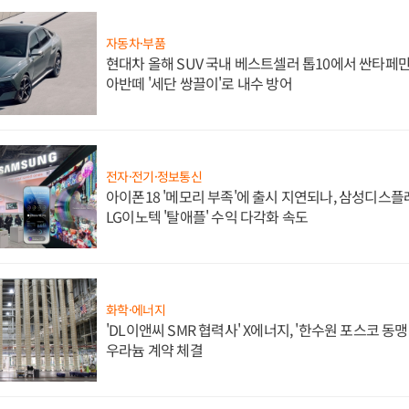
자동차·부품
현대차 올해 SUV 국내 베스트셀러 톱10에서 싼타페만
아반떼 '세단 쌍끌이'로 내수 방어
전자·전기·정보통신
아이폰18 '메모리 부족'에 출시 지연되나, 삼성디스
LG이노텍 '탈애플' 수익 다각화 속도
화학·에너지
'DL이앤씨 SMR 협력사' X에너지, '한수원 포스코 
우라늄 계약 체결