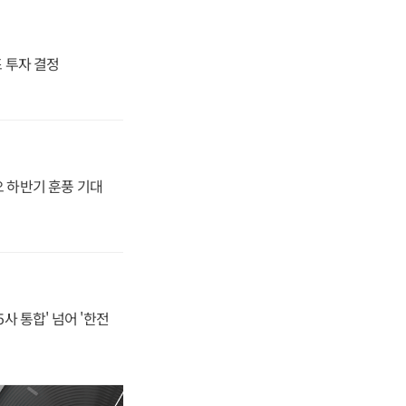
4조 투자 결정
오 하반기 훈풍 기대
사 통합' 넘어 '한전