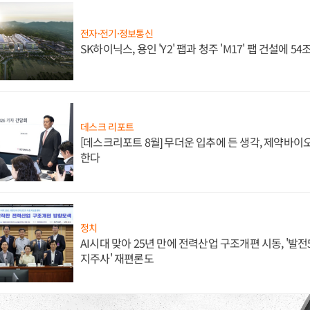
전자·전기·정보통신
SK하이닉스, 용인 'Y2' 팹과 청주 'M17' 팹 건설에 5
데스크 리포트
[데스크리포트 8월] 무더운 입추에 든 생각, 제약바이
한다
정치
AI시대 맞아 25년 만에 전력산업 구조개편 시동, '발전5
지주사' 재편론도