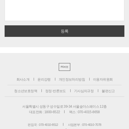
PC버전
회사소개
윤리강령
개인정보처리방침
이용자위원회
청소년보호정책
정정·반론보도
기사심의규정
불편신고
서울특별시 성동구 성수일로 39-34 서울숲더스페이스 12층
대표전화 : 1800-6522
팩스 : 070-4015-8658
편집국 : 070-4010-8512
사업본부 : 070-4010-7078