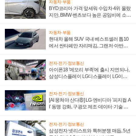
자동차·부품
BYD코리아 가격 앞세워 수입차 4위 올랐
지만, BMW·벤츠보다 높은 공임비에 소비
자 불만 폭발
자동차·부품
현대차 올해 SUV 국내 베스트셀러 톱10
에서 싼타페만 자리매김, 그랜저·아반떼
'세단 쌍끌이'로 내수 방어
전자·전기·정보통신
아이폰18 '메모리 부족'에 출시 지연되나,
삼성디스플레이 LG디스플레이 LG이노
텍 '탈애플' 수익 다각화 속도
전자·전기·정보통신
[AI 뭉쳐야 산다⑧] LG·엔비디아 '피지컬 A
I' 동맹 강화, 구광모 제조·데이터·기술 결
집해 종합 로보틱스 기업으로
전자·전기·정보통신
삼성전자 넷리스트와 특허분쟁 매듭, 5년