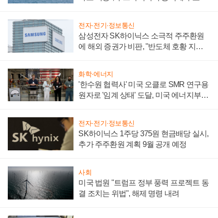
어
전자·전기·정보통신
삼성전자 SK하이닉스 소극적 주주환원
에 해외 증권가 비판, "반도체 호황 지속
성 의문"
화학·에너지
'한수원 협력사' 미국 오클로 SMR 연구용
원자로 '임계 상태' 도달, 미국 에너지부
"중요한 이정표"
전자·전기·정보통신
SK하이닉스 1주당 375원 현금배당 실시,
추가 주주환원 계획 9월 공개 예정
사회
미국 법원 "트럼프 정부 풍력 프로젝트 동
결 조치는 위법", 해제 명령 내려