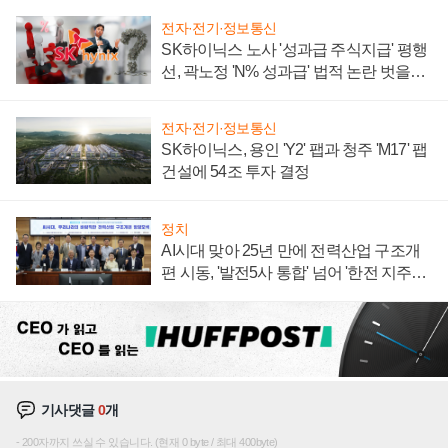
전자·전기·정보통신
SK하이닉스 노사 '성과급 주식지급' 평행
선, 곽노정 'N% 성과급' 법적 논란 벗을지
주목
전자·전기·정보통신
SK하이닉스, 용인 'Y2' 팹과 청주 'M17' 팹
건설에 54조 투자 결정
정치
AI시대 맞아 25년 만에 전력산업 구조개
편 시동, '발전5사 통합' 넘어 '한전 지주사'
재편론도
기사댓글
0
개
200자까지 쓰실 수 있습니다. (현재 0 byte / 최대 400byte)