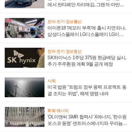
에서 싼타페만 자리매김, 그랜저·아반떼
'세단 쌍끌이'로 내수 방어
전자·전기·정보통신
아이폰18 '메모리 부족'에 출시 지연되나,
삼성디스플레이 LG디스플레이 LG이노
텍 '탈애플' 수익 다각화 속도
전자·전기·정보통신
SK하이닉스 1주당 375원 현금배당 실시,
추가 주주환원 계획 9월 공개 예정
사회
미국 법원 "트럼프 정부 풍력 프로젝트 동
결 조치는 위법", 해제 명령 내려
화학·에너지
'DL이앤씨 SMR 협력사' X에너지, '한수원
포스코 동맹' 센트러스에너지와 우라늄
계약 체결