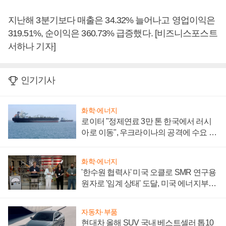
지난해 3분기보다 매출은 34.32% 늘어나고 영업이익은
319.51%, 순이익은 360.73% 급증했다. [비즈니스포스트
서하나 기자]
인기기사
화학·에너지
로이터 "정제연료 3만 톤 한국에서 러시
아로 이동", 우크라이나의 공격에 수요 늘
어
화학·에너지
'한수원 협력사' 미국 오클로 SMR 연구용
원자로 '임계 상태' 도달, 미국 에너지부
"중요한 이정표"
자동차·부품
현대차 올해 SUV 국내 베스트셀러 톱10