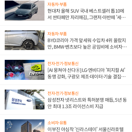
자동차·부품
현대차 올해 SUV 국내 베스트셀러 톱10에
서 싼타페만 자리매김, 그랜저·아반떼 '세단
쌍끌이'로 내수 방어
자동차·부품
BYD코리아 가격 앞세워 수입차 4위 올랐지
만, BMW·벤츠보다 높은 공임비에 소비자
불만 폭발
전자·전기·정보통신
[AI 뭉쳐야 산다⑧] LG·엔비디아 '피지컬 AI'
동맹 강화, 구광모 제조·데이터·기술 결집
해 종합 로보틱스 기업으로
전자·전기·정보통신
삼성전자 넷리스트와 특허분쟁 매듭, 5년 동
안 최대 1.3조 라이선스비 지급
소비자·유통
이부진 야심작 '신라스테이' 서울신라호텔