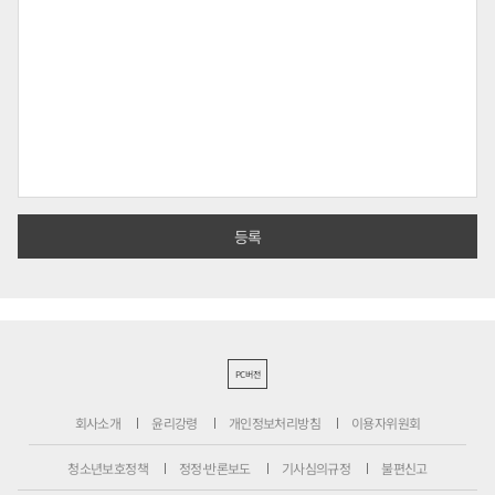
PC버전
회사소개
윤리강령
개인정보처리방침
이용자위원회
청소년보호정책
정정·반론보도
기사심의규정
불편신고