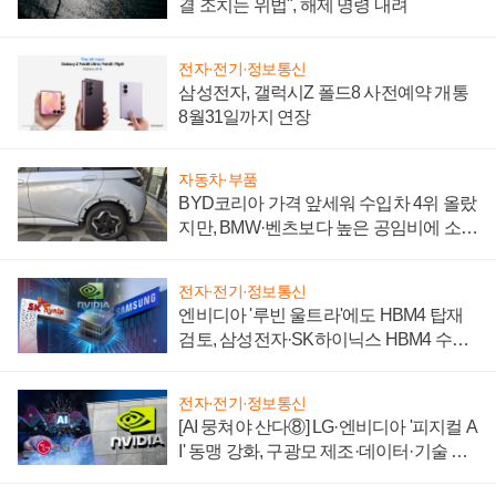
결 조치는 위법", 해제 명령 내려
전자·전기·정보통신
삼성전자, 갤럭시Z 폴드8 사전예약 개통
8월31일까지 연장
자동차·부품
BYD코리아 가격 앞세워 수입차 4위 올랐
지만, BMW·벤츠보다 높은 공임비에 소비
자 불만 폭발
전자·전기·정보통신
엔비디아 '루빈 울트라'에도 HBM4 탑재
검토, 삼성전자·SK하이닉스 HBM4 수율
에 주도권 갈린다
전자·전기·정보통신
[AI 뭉쳐야 산다⑧] LG·엔비디아 '피지컬 A
I' 동맹 강화, 구광모 제조·데이터·기술 결
집해 종합 로보틱스 기업으로