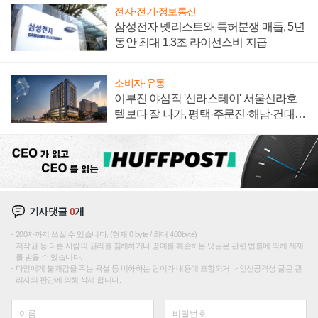
전자·전기·정보통신
삼성전자 넷리스트와 특허분쟁 매듭, 5년
동안 최대 1.3조 라이선스비 지급
소비자·유통
이부진 야심작 '신라스테이' 서울신라호
텔보다 잘 나가, 평택·주문진·해남·건대로
성장판 더 넓힌다
기사댓글
0
개
200자까지 쓰실 수 있습니다. (현재 0 byte / 최대 400byte)
저작권 등 다른 사람의 권리를 침해하거나 명예를 훼손하는 댓글은 관련 법률에 의해 제재
를 받을 수 있습니다.
타인에게 불쾌감을 주는 욕설 등 비하하는 단어가 내용에 포함되거나 인신공격성 글은 관
리자의 판단에 의해 삭제 합니다.