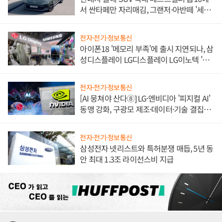
서 싼타페만 자리매김, 그랜저·아반떼 '세단
쌍끌이'로 내수 방어
전자·전기·정보통신
아이폰18 '메모리 부족'에 출시 지연되나, 삼
성디스플레이 LG디스플레이 LG이노텍 '탈
애플' 수익 다각화 속도
전자·전기·정보통신
[AI 뭉쳐야 산다⑧] LG·엔비디아 '피지컬 AI'
동맹 강화, 구광모 제조·데이터·기술 결집
해 종합 로보틱스 기업으로
전자·전기·정보통신
삼성전자 넷리스트와 특허분쟁 매듭, 5년 동
안 최대 1.3조 라이선스비 지급