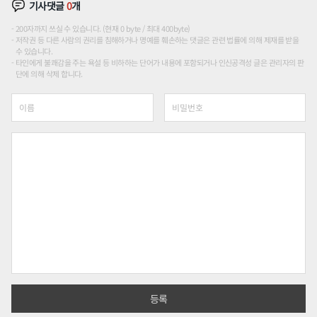
기사댓글
0
개
200자까지 쓰실 수 있습니다. (현재 0 byte / 최대 400byte)
저작권 등 다른 사람의 권리를 침해하거나 명예를 훼손하는 댓글은 관련 법률에 의해 제재를 받을
수 있습니다.
타인에게 불쾌감을 주는 욕설 등 비하하는 단어가 내용에 포함되거나 인신공격성 글은 관리자의 판
단에 의해 삭제 합니다.