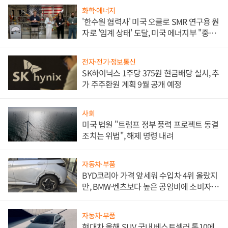
화학·에너지
'한수원 협력사' 미국 오클로 SMR 연구용 원
자로 '임계 상태' 도달, 미국 에너지부 "중요
한 이정표"
전자·전기·정보통신
SK하이닉스 1주당 375원 현금배당 실시, 추
가 주주환원 계획 9월 공개 예정
사회
미국 법원 "트럼프 정부 풍력 프로젝트 동결
조치는 위법", 해제 명령 내려
자동차·부품
BYD코리아 가격 앞세워 수입차 4위 올랐지
만, BMW·벤츠보다 높은 공임비에 소비자
불만 폭발
자동차·부품
현대차 올해 SUV 국내 베스트셀러 톱10에