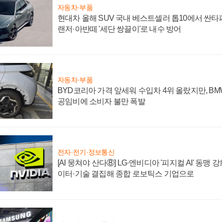
자동차·부품
현대차 올해 SUV 국내 베스트셀러 톱10에서 싼타
랜저·아반떼 '세단 쌍끌이'로 내수 방어
자동차·부품
BYD코리아 가격 앞세워 수입차 4위 올랐지만, B
공임비에 소비자 불만 폭발
전자·전기·정보통신
[AI 뭉쳐야 산다⑧] LG·엔비디아 '피지컬 AI' 동맹 
이터·기술 결집해 종합 로보틱스 기업으로