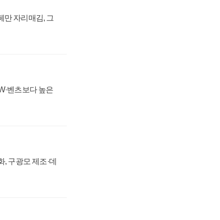
페만 자리매김, 그
MW·벤츠보다 높은
강화, 구광모 제조·데