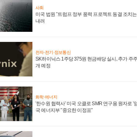
사회
미국 법원 "트럼프 정부 풍력 프로젝트 동결 조치는 
내려
전자·전기·정보통신
SK하이닉스 1주당 375원 현금배당 실시, 추가 주
개 예정
화학·에너지
'한수원 협력사' 미국 오클로 SMR 연구용 원자로 '임
국 에너지부 "중요한 이정표"