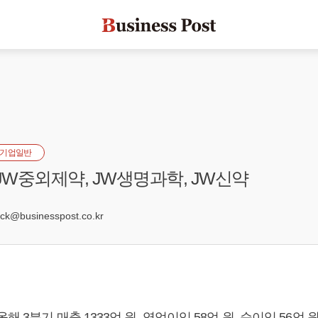
기업일반
 JW중외제약, JW생명과학, JW신약
k@businesspost.co.kr
해 3분기 매출 1333억 원, 영업이익 58억 원, 순이익 56억