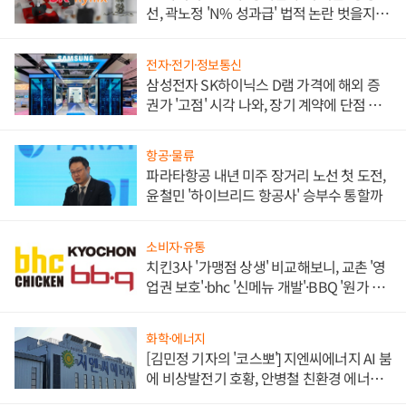
선, 곽노정 'N% 성과급' 법적 논란 벗을지 주
목
전자·전기·정보통신
삼성전자 SK하이닉스 D램 가격에 해외 증
권가 '고점' 시각 나와, 장기 계약에 단점 부
각
항공·물류
파라타항공 내년 미주 장거리 노선 첫 도전,
윤철민 '하이브리드 항공사' 승부수 통할까
소비자·유통
치킨3사 '가맹점 상생' 비교해보니, 교촌 '영
업권 보호'·bhc '신메뉴 개발'·BBQ '원가 부
담'
화학·에너지
[김민정 기자의 '코스뽀'] 지엔씨에너지 AI 붐
에 비상발전기 호황, 안병철 친환경 에너지
발전전문기업 향한다