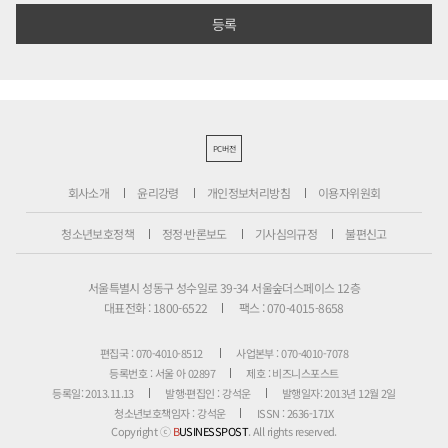
PC버전
회사소개
윤리강령
개인정보처리방침
이용자위원회
청소년보호정책
정정·반론보도
기사심의규정
불편신고
서울특별시 성동구 성수일로 39-34 서울숲더스페이스 12층
대표전화 : 1800-6522
팩스 : 070-4015-8658
편집국 : 070-4010-8512
사업본부 : 070-4010-7078
등록번호 : 서울 아 02897
제호 : 비즈니스포스트
등록일: 2013.11.13
발행·편집인 : 강석운
발행일자: 2013년 12월 2일
청소년보호책임자 : 강석운
ISSN : 2636-171X
Copyright ⓒ
B
USINESSPOST
. All rights reserved.