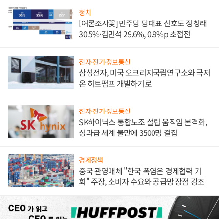
정치
[여론조사꽃] 민주당 당대표 선호도 정청래
30.5%·김민석 29.6%, 0.9%p 초접전
전자·전기·정보통신
삼성전자, 미국 오크리지국립연구소와 극저
온 히트펌프 개발하기로
전자·전기·정보통신
SK하이닉스 통합노조 설립 움직임 본격화,
성과급 체계 불만에 3500명 결집
경제정책
중국 관영매체 "한국 폭염은 경제협력 기
회" 주장, 소비자 수요와 공급망 장점 강조