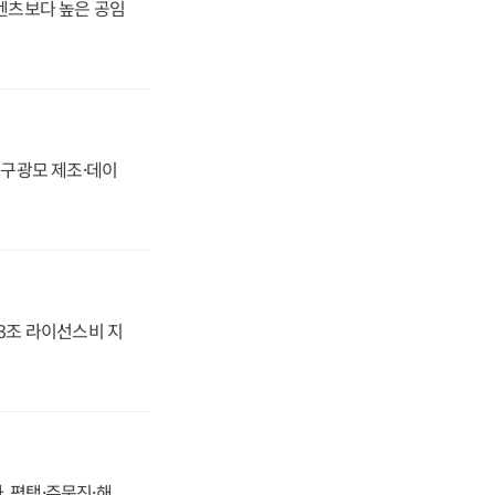
·벤츠보다 높은 공임
화, 구광모 제조·데이
.3조 라이선스비 지
, 평택·주문진·해