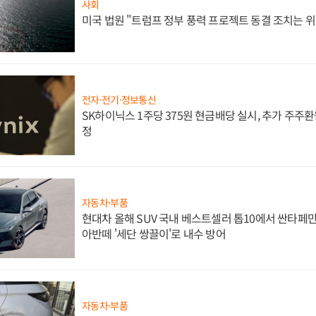
사회
미국 법원 "트럼프 정부 풍력 프로젝트 동결 조치는 위
전자·전기·정보통신
SK하이닉스 1주당 375원 현금배당 실시, 추가 주주환
정
자동차·부품
현대차 올해 SUV 국내 베스트셀러 톱10에서 싼타페만
아반떼 '세단 쌍끌이'로 내수 방어
자동차·부품