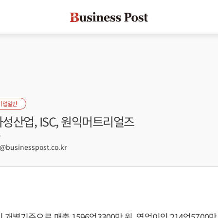
기업일반
화성산업, ISC, 원익머트리얼즈
7
businesspost.co.kr
개별기준으로 매출 1596억3300만 원, 영업이익 214억5700만 