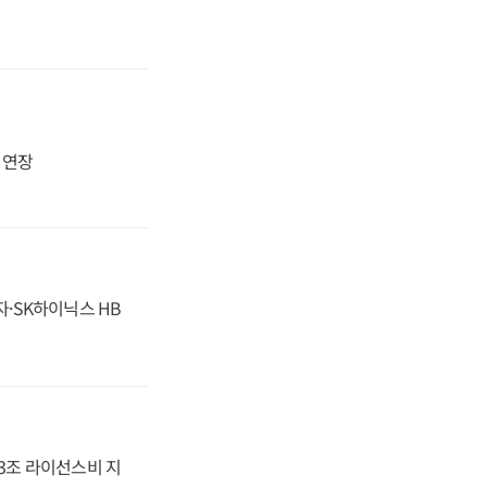
지 연장
자·SK하이닉스 HB
.3조 라이선스비 지