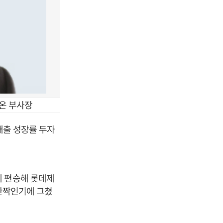
리온 부사장
매출 성장률 두자
에 편승해 롯데제
 반짝인기에 그쳤