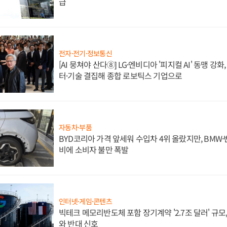
급
전자·전기·정보통신
[AI 뭉쳐야 산다⑧] LG·엔비디아 '피지컬 AI' 동맹 강
터·기술 결집해 종합 로보틱스 기업으로
자동차·부품
BYD코리아 가격 앞세워 수입차 4위 올랐지만, BMW
비에 소비자 불만 폭발
인터넷·게임·콘텐츠
빅테크 메모리반도체 포함 장기계약 '2.7조 달러' 규모,
와 반대 신호