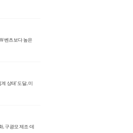
MW·벤츠보다 높은
계 상태' 도달, 미
강화, 구광모 제조·데