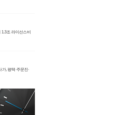
 1.3조 라이선스비
가, 평택·주문진·