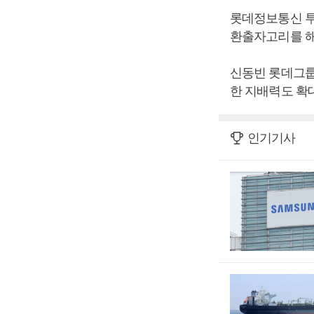
롯데정보통신 투
환출자고리를 해
신동빈 롯데그룹
한 지배력도 확대
인기기사