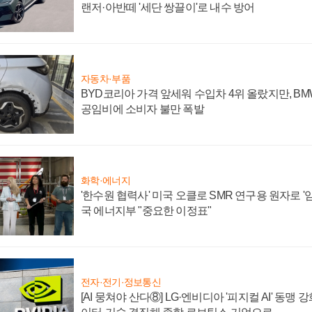
랜저·아반떼 '세단 쌍끌이'로 내수 방어
자동차·부품
BYD코리아 가격 앞세워 수입차 4위 올랐지만, B
공임비에 소비자 불만 폭발
화학·에너지
'한수원 협력사' 미국 오클로 SMR 연구용 원자로 '임
국 에너지부 "중요한 이정표"
전자·전기·정보통신
[AI 뭉쳐야 산다⑧] LG·엔비디아 '피지컬 AI' 동맹 