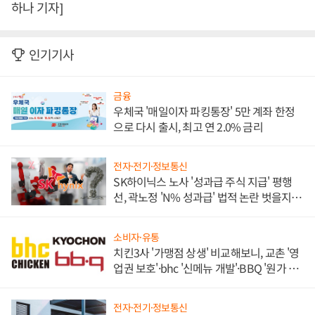
하나 기자]
인기기사
금융
우체국 '매일이자 파킹통장' 5만 계좌 한정
으로 다시 출시, 최고 연 2.0% 금리
전자·전기·정보통신
SK하이닉스 노사 '성과급 주식 지급' 평행
선, 곽노정 'N% 성과급' 법적 논란 벗을지 주
목
소비자·유통
치킨3사 '가맹점 상생' 비교해보니, 교촌 '영
업권 보호'·bhc '신메뉴 개발'·BBQ '원가 부
담'
전자·전기·정보통신