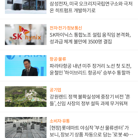
삼성전자, 미국 오크리지국립연구소와 극저
온 히트펌프 개발하기로
전자·전기·정보통신
SK하이닉스 통합노조 설립 움직임 본격화,
성과급 체계 불만에 3500명 결집
항공·물류
파라타항공 내년 미주 장거리 노선 첫 도전,
윤철민 '하이브리드 항공사' 승부수 통할까
공기업
강원랜드 정책 불확실성에 중장기 비전 '흔
들', 신임 사장의 정부 설득 과제 무거워져
소비자·유통
[현장] 롯데마트 야심작 '부산 물류센터' 가
보니, 장보기 상품 자동으로 담는 '로봇 400