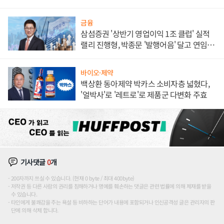
대' 장관
금융
삼섬증권 '상반기 영업이익 1조 클럽' 실적
랠리 진행형, 박종문 '발행어음' 달고 연임 향
하나
바이오·제약
백상환 동아제약 박카스 소비자층 넓혔다,
'얼박사'로 '레트로'로 제품군 다변화 주효
기사댓글
0
개
200자까지 쓰실 수 있습니다. (현재 0 byte / 최대 400byte)
저작권 등 다른 사람의 권리를 침해하거나 명예를 훼손하는 댓글은 관련 법률에 의해 제재를 받을
수 있습니다.
타인에게 불쾌감을 주는 욕설 등 비하하는 단어가 내용에 포함되거나 인신공격성 글은 관리자의 판
단에 의해 삭제 합니다.