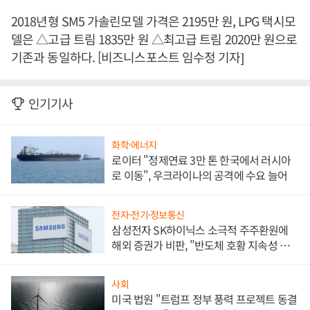
2018년형 SM5 가솔린모델 가격은 2195만 원, LPG 택시모
델은 △고급 트림 1835만 원 △최고급 트림 2020만 원으로
기존과 동일하다. [비즈니스포스트 임수정 기자]
인기기사
화학·에너지
로이터 "정제연료 3만 톤 한국에서 러시아
로 이동", 우크라이나의 공격에 수요 늘어
전자·전기·정보통신
삼성전자 SK하이닉스 소극적 주주환원에
해외 증권가 비판, "반도체 호황 지속성 의
문"
사회
미국 법원 "트럼프 정부 풍력 프로젝트 동결