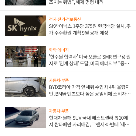
조치는 위법", 해제 명령 내려
전자·전기·정보통신
SK하이닉스 1주당 375원 현금배당 실시, 추
가 주주환원 계획 9월 공개 예정
화학·에너지
'한수원 협력사' 미국 오클로 SMR 연구용 원
자로 '임계 상태' 도달, 미국 에너지부 "중요
한 이정표"
자동차·부품
BYD코리아 가격 앞세워 수입차 4위 올랐지
만, BMW·벤츠보다 높은 공임비에 소비자
불만 폭발
자동차·부품
현대차 올해 SUV 국내 베스트셀러 톱10에
서 싼타페만 자리매김, 그랜저·아반떼 '세단
쌍끌이'로 내수 방어