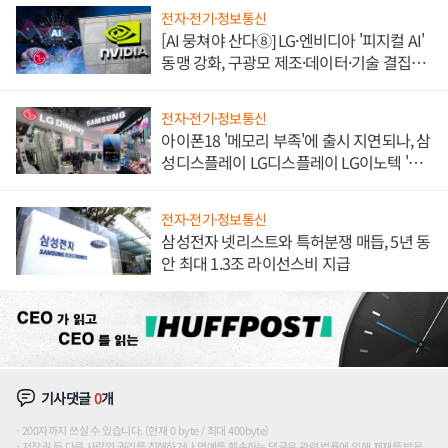
전자·전기·정보통신
[AI 뭉쳐야 산다⑧] LG·엔비디아 '피지컬 AI'
동맹 강화, 구광모 제조·데이터·기술 결집
해 종합 로보틱스 기업으로
전자·전기·정보통신
아이폰18 '메모리 부족'에 출시 지연되나, 삼
성디스플레이 LG디스플레이 LG이노텍 '탈
애플' 수익 다각화 속도
전자·전기·정보통신
삼성전자 넷리스트와 특허분쟁 매듭, 5년 동
안 최대 1.3조 라이선스비 지급
기사댓글
0
개
200자까지 쓰실 수 있습니다. (현재 0 byte / 최대 400byte)
저작권 등 다른 사람의 권리를 침해하거나 명예를 훼손하는 댓글은 관련 법률에 의해 제재를 받을