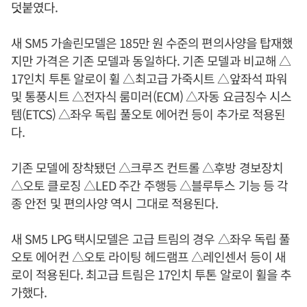
덧붙였다.
새 SM5 가솔린모델은 185만 원 수준의 편의사양을 탑재했
지만 가격은 기존 모델과 동일하다. 기존 모델과 비교해 △
17인치 투톤 알로이 휠 △최고급 가죽시트 △앞좌석 파워
및 통풍시트 △전자식 룸미러(ECM) △자동 요금징수 시스
템(ETCS) △좌우 독립 풀오토 에어컨 등이 추가로 적용된
다.
기존 모델에 장착됐던 △크루즈 컨트롤 △후방 경보장치
△오토 클로징 △LED 주간 주행등 △블루투스 기능 등 각
종 안전 및 편의사양 역시 그대로 적용된다.
새 SM5 LPG 택시모델은 고급 트림의 경우 △좌우 독립 풀
오토 에어컨 △오토 라이팅 헤드램프 △레인센서 등이 새
로이 적용된다. 최고급 트림은 17인치 투톤 알로이 휠을 추
가했다.