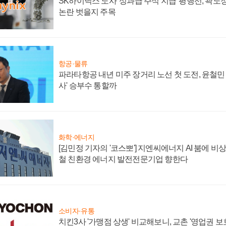
SK하이닉스 노사 '성과급 주식 지급' 평행선, 곽노정
논란 벗을지 주목
항공·물류
파라타항공 내년 미주 장거리 노선 첫 도전, 윤철민
사' 승부수 통할까
화학·에너지
[김민정 기자의 '코스뽀'] 지엔씨에너지 AI 붐에 비
철 친환경 에너지 발전전문기업 향한다
소비자·유통
치킨3사 '가맹점 상생' 비교해보니, 교촌 '영업권 보호'