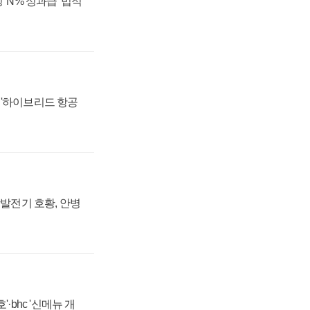
 'N% 성과급' 법적
 '하이브리드 항공
상발전기 호황, 안병
·bhc '신메뉴 개