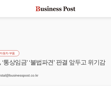
자동차·부품
 ‘통상임금’ ‘불법파견’ 판결 앞두고 위기감
al@businesspost.co.kr