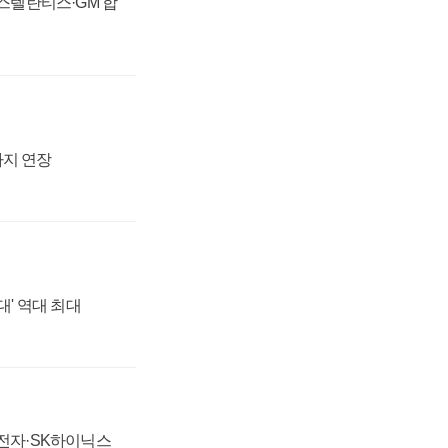
 스텔란티스·GM 합
까지 연장
대' 역대 최대
성전자·SK하이닉스