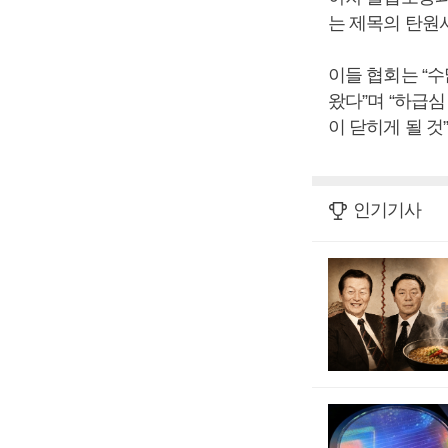
는 제목의 탄원
이들 협회는 “
왔다”며 “하급
이 닫히게 될 것
인기기사