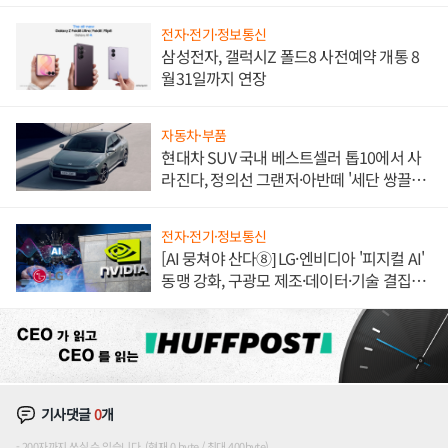
전자·전기·정보통신
삼성전자, 갤럭시Z 폴드8 사전예약 개통 8
월31일까지 연장
자동차·부품
현대차 SUV 국내 베스트셀러 톱10에서 사
라진다, 정의선 그랜저·아반떼 '세단 쌍끌
이'로 내수 방어
전자·전기·정보통신
[AI 뭉쳐야 산다⑧] LG·엔비디아 '피지컬 AI'
동맹 강화, 구광모 제조·데이터·기술 결집
해 종합 로보틱스 기업으로
기사댓글
0
개
200자까지 쓰실 수 있습니다. (현재 0 byte / 최대 400byte)