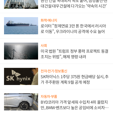
원전 건설 국내외서 속도 붙어, 삼성물산·현
대건설·대우건설에 다가오는 '약속의 시간'
화학·에너지
로이터 "정제연료 3만 톤 한국에서 러시아
로 이동", 우크라이나의 공격에 수요 늘어
사회
미국 법원 "트럼프 정부 풍력 프로젝트 동결
조치는 위법", 해제 명령 내려
전자·전기·정보통신
SK하이닉스 1주당 375원 현금배당 실시, 추
가 주주환원 계획 9월 공개 예정
자동차·부품
BYD코리아 가격 앞세워 수입차 4위 올랐지
만, BMW·벤츠보다 높은 공임비에 소비자
불만 폭발