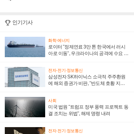
인기기사
화학·에너지
로이터 "정제연료 3만 톤 한국에서 러시
아로 이동", 우크라이나의 공격에 수요 늘
어
전자·전기·정보통신
삼성전자 SK하이닉스 소극적 주주환원
에 해외 증권가 비판, "반도체 호황 지속
성 의문"
사회
미국 법원 "트럼프 정부 풍력 프로젝트 동
결 조치는 위법", 해제 명령 내려
전자·전기·정보통신