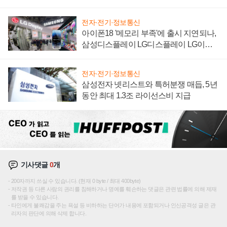
집해 종합 로보틱스 기업으로
전자·전기·정보통신
아이폰18 '메모리 부족'에 출시 지연되나,
삼성디스플레이 LG디스플레이 LG이노
텍 '탈애플' 수익 다각화 속도
전자·전기·정보통신
삼성전자 넷리스트와 특허분쟁 매듭, 5년
동안 최대 1.3조 라이선스비 지급
기사댓글
0
개
200자까지 쓰실 수 있습니다. (현재 0 byte / 최대 400byte)
저작권 등 다른 사람의 권리를 침해하거나 명예를 훼손하는 댓글은 관련 법률에 의해 제재
를 받을 수 있습니다.
타인에게 불쾌감을 주는 욕설 등 비하하는 단어가 내용에 포함되거나 인신공격성 글은 관
리자의 판단에 의해 삭제 합니다.