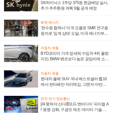
SK하이닉스 1주당 375원 현금배당 실시,
추가 주주환원 계획 9월 공개 예정
화학·에너지
'한수원 협력사' 미국 오클로 SMR 연구용
원자로 '임계 상태' 도달, 미국 에너지부
"중요한 이정표"
자동차·부품
BYD코리아 가격 앞세워 수입차 4위 올랐
지만, BMW·벤츠보다 높은 공임비에 소비
자 불만 폭발
자동차·부품
현대차 올해 SUV 국내 베스트셀러 톱10
에서 싼타페만 자리매김, 그랜저·아반떼
'세단 쌍끌이'로 내수 방어
전자·전기·정보통신
[AI 뭉쳐야 산다⑧] LG·엔비디아 '피지컬 A
I' 동맹 강화, 구광모 제조·데이터·기술 결