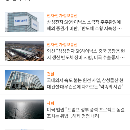
전자·전기·정보통신
삼성전자 SK하이닉스 소극적 주주환원에
해외 증권가 비판, "반도체 호황 지속성 의
문"
전자·전기·정보통신
외신 "삼성전자 SK하이닉스 중국 공장용 현
지 생산 반도체 장비 시험, 미국 수출통제 대
비"
건설
국내외서 속도 붙는 원전 사업, 삼성물산·현
대건설·대우건설에 다가오는 '약속의 시간'
사회
미국 법원 "트럼프 정부 풍력 프로젝트 동결
조치는 위법", 해제 명령 내려