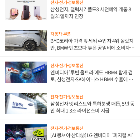
전자·전기·정보통신
삼성전자, 갤럭시Z 폴드8 사전예약 개통 8
월31일까지 연장
자동차·부품
BYD코리아 가격 앞세워 수입차 4위 올랐지
만, BMW·벤츠보다 높은 공임비에 소비자
불만 폭발
전자·전기·정보통신
엔비디아 '루빈 울트라'에도 HBM4 탑재 검
토, 삼성전자·SK하이닉스 HBM4 수율에 주
도권 갈린다
전자·전기·정보통신
삼성전자 넷리스트와 특허분쟁 매듭, 5년 동
안 최대 1.3조 라이선스비 지급
전자·전기·정보통신
[AI 뭉쳐야 산다⑧] LG·엔비디아 '피지컬 AI'