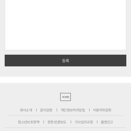
PC버전
회사소개
윤리강령
개인정보처리방침
이용자위원회
청소년보호정책
정정·반론보도
기사심의규정
불편신고