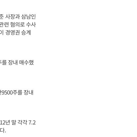
현준 사장과 삼남인
 관련 혐의로 수사
이 경영권 승계
주를 장내 매수했
만9500주를 장내
년 말 각각 7.2
다.