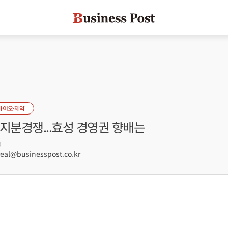
바이오·제약
지분경쟁...효성 경영권 향배는
0
al@businesspost.co.kr