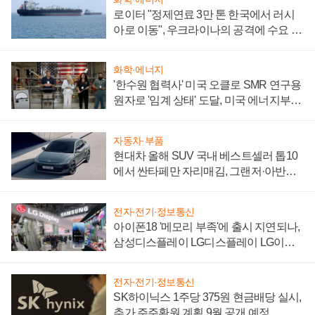
로이터 "정제연료 3만 톤 한국에서 러시
아로 이동", 우크라이나의 공격에 수요 늘
어
화학·에너지
'한수원 협력사' 미국 오클로 SMR 연구용
원자로 '임계 상태' 도달, 미국 에너지부
"중요한 이정표"
자동차·부품
현대차 올해 SUV 국내 베스트셀러 톱10
에서 싼타페만 자리매김, 그랜저·아반떼
'세단 쌍끌이'로 내수 방어
전자·전기·정보통신
아이폰18 '메모리 부족'에 출시 지연되나,
삼성디스플레이 LG디스플레이 LG이노
텍 '탈애플' 수익 다각화 속도
전자·전기·정보통신
SK하이닉스 1주당 375원 현금배당 실시,
추가 주주환원 계획 9월 공개 예정