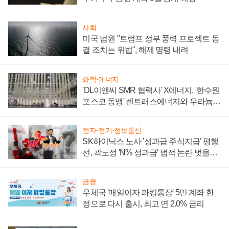
사회
미국 법원 "트럼프 정부 풍력 프로젝트 동
결 조치는 위법", 해제 명령 내려
화학·에너지
'DL이앤씨 SMR 협력사' X에너지, '한수원
포스코 동맹' 센트러스에너지와 우라늄
계약 체결
전자·전기·정보통신
SK하이닉스 노사 '성과급 주식지급' 평행
선, 곽노정 'N% 성과급' 법적 논란 벗을지
주목
금융
우체국 '매일이자 파킹통장' 5만 계좌 한
정으로 다시 출시, 최고 연 2.0% 금리