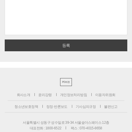
PC버전
회사소개
윤리강령
개인정보처리방침
이용자위원회
청소년보호정책
정정·반론보도
기사심의규정
불편신고
서울특별시 성동구 성수일로 39-34 서울숲더스페이스 12층
대표전화 : 1800-6522
팩스 : 070-4015-8658