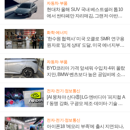
자동차·부품
현대차 올해 SUV 국내 베스트셀러 톱10
에서 싼타페만 자리매김, 그랜저·아반떼
'세단 쌍끌이'로 내수 방어
화학·에너지
'한수원 협력사' 미국 오클로 SMR 연구용
원자로 '임계 상태' 도달, 미국 에너지부
"중요한 이정표"
자동차·부품
BYD코리아 가격 앞세워 수입차 4위 올랐
지만, BMW·벤츠보다 높은 공임비에 소비
자 불만 폭발
전자·전기·정보통신
[AI 뭉쳐야 산다⑧] LG·엔비디아 '피지컬 A
I' 동맹 강화, 구광모 제조·데이터·기술 결
집해 종합 로보틱스 기업으로
전자·전기·정보통신
아이폰18 '메모리 부족'에 출시 지연되나,