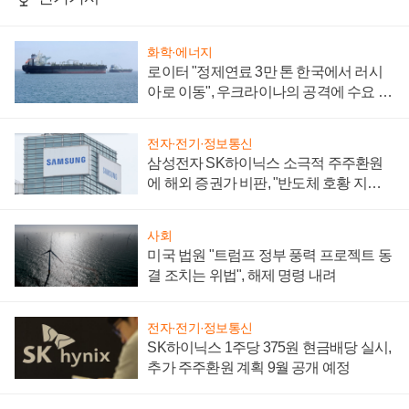
화학·에너지
로이터 "정제연료 3만 톤 한국에서 러시
아로 이동", 우크라이나의 공격에 수요 늘
어
전자·전기·정보통신
삼성전자 SK하이닉스 소극적 주주환원
에 해외 증권가 비판, "반도체 호황 지속
성 의문"
사회
미국 법원 "트럼프 정부 풍력 프로젝트 동
결 조치는 위법", 해제 명령 내려
전자·전기·정보통신
SK하이닉스 1주당 375원 현금배당 실시,
추가 주주환원 계획 9월 공개 예정