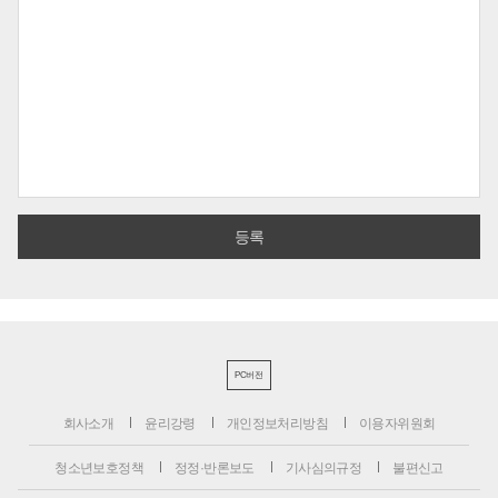
PC버전
회사소개
윤리강령
개인정보처리방침
이용자위원회
청소년보호정책
정정·반론보도
기사심의규정
불편신고