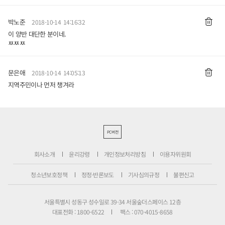
박노준
2018-10-14 14:16:32
이 양반 대단한 분이네.
ㅉㅉㅉ
문은애
2018-10-14 14:05:13
지역주민이나 먼저 챙겨라
PC버전
회사소개
윤리강령
개인정보처리방침
이용자위원회
청소년보호정책
정정·반론보도
기사심의규정
불편신고
서울특별시 성동구 성수일로 39-34 서울숲더스페이스 12층
대표전화 : 1800-6522
팩스 : 070-4015-8658