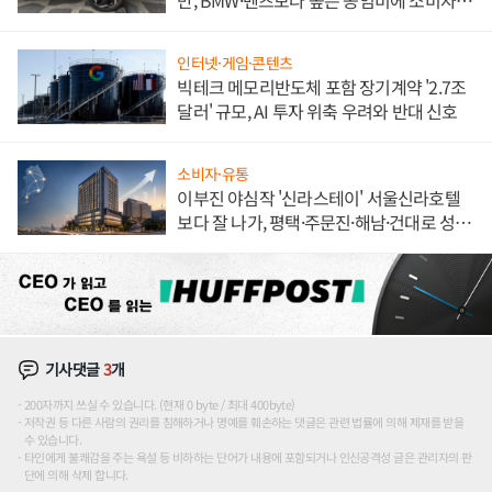
만, BMW·벤츠보다 높은 공임비에 소비자
불만 폭발
인터넷·게임·콘텐츠
빅테크 메모리반도체 포함 장기계약 '2.7조
달러' 규모, AI 투자 위축 우려와 반대 신호
소비자·유통
이부진 야심작 '신라스테이' 서울신라호텔
보다 잘 나가, 평택·주문진·해남·건대로 성
장판 더 넓힌다
기사댓글
3
개
200자까지 쓰실 수 있습니다. (현재 0 byte / 최대 400byte)
저작권 등 다른 사람의 권리를 침해하거나 명예를 훼손하는 댓글은 관련 법률에 의해 제재를 받을
수 있습니다.
타인에게 불쾌감을 주는 욕설 등 비하하는 단어가 내용에 포함되거나 인신공격성 글은 관리자의 판
단에 의해 삭제 합니다.