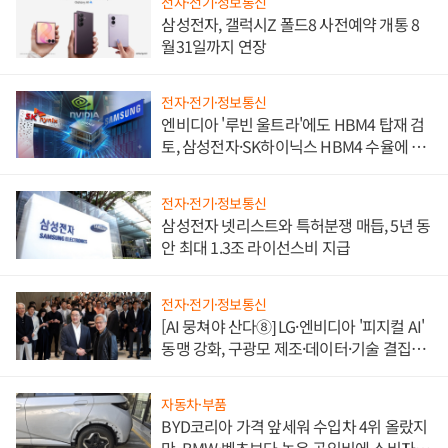
전자·전기·정보통신
삼성전자, 갤럭시Z 폴드8 사전예약 개통 8
월31일까지 연장
전자·전기·정보통신
엔비디아 '루빈 울트라'에도 HBM4 탑재 검
토, 삼성전자·SK하이닉스 HBM4 수율에 주
도권 갈린다
전자·전기·정보통신
삼성전자 넷리스트와 특허분쟁 매듭, 5년 동
안 최대 1.3조 라이선스비 지급
전자·전기·정보통신
[AI 뭉쳐야 산다⑧] LG·엔비디아 '피지컬 AI'
동맹 강화, 구광모 제조·데이터·기술 결집
해 종합 로보틱스 기업으로
자동차·부품
BYD코리아 가격 앞세워 수입차 4위 올랐지