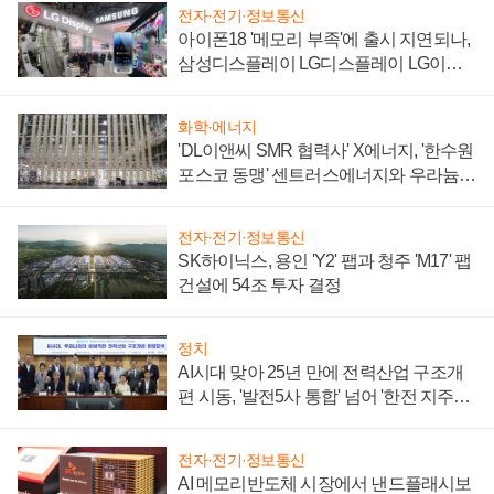
전자·전기·정보통신
아이폰18 '메모리 부족'에 출시 지연되나,
삼성디스플레이 LG디스플레이 LG이노
텍 '탈애플' 수익 다각화 속도
화학·에너지
'DL이앤씨 SMR 협력사' X에너지, '한수원
포스코 동맹' 센트러스에너지와 우라늄
계약 체결
전자·전기·정보통신
SK하이닉스, 용인 'Y2' 팹과 청주 'M17' 팹
건설에 54조 투자 결정
정치
AI시대 맞아 25년 만에 전력산업 구조개
편 시동, '발전5사 통합' 넘어 '한전 지주사'
재편론도
전자·전기·정보통신
AI 메모리반도체 시장에서 낸드플래시보