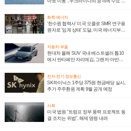
아로 이동", 우크라이나의 공격에 수요 늘
어
화학·에너지
'한수원 협력사' 미국 오클로 SMR 연구용
원자로 '임계 상태' 도달, 미국 에너지부
"중요한 이정표"
자동차·부품
현대차 올해 SUV 국내 베스트셀러 톱10
에서 싼타페만 자리매김, 그랜저·아반떼
'세단 쌍끌이'로 내수 방어
전자·전기·정보통신
SK하이닉스 1주당 375원 현금배당 실시,
추가 주주환원 계획 9월 공개 예정
사회
미국 법원 "트럼프 정부 풍력 프로젝트 동
결 조치는 위법", 해제 명령 내려