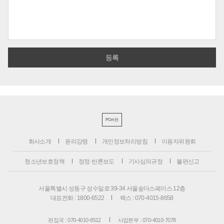
PC버전
회사소개
윤리강령
개인정보처리방침
이용자위원회
청소년보호정책
정정·반론보도
기사심의규정
불편신고
서울특별시 성동구 성수일로 39-34 서울숲더스페이스 12층
대표전화 : 1800-6522
팩스 : 070-4015-8658
편집국 : 070-4010-8512
사업본부 : 070-4010-7078