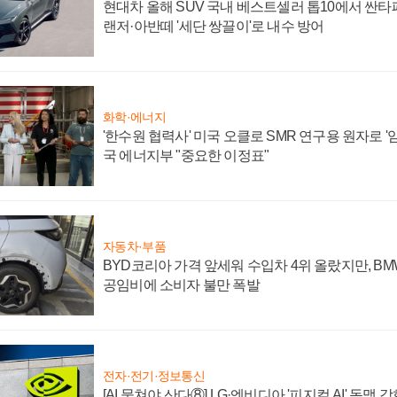
현대차 올해 SUV 국내 베스트셀러 톱10에서 싼타
랜저·아반떼 '세단 쌍끌이'로 내수 방어
화학·에너지
'한수원 협력사' 미국 오클로 SMR 연구용 원자로 '임
국 에너지부 "중요한 이정표"
자동차·부품
BYD코리아 가격 앞세워 수입차 4위 올랐지만, B
공임비에 소비자 불만 폭발
전자·전기·정보통신
[AI 뭉쳐야 산다⑧] LG·엔비디아 '피지컬 AI' 동맹 