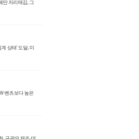
페만 자리매김, 그
계 상태' 도달, 미
MW·벤츠보다 높은
강화, 구광모 제조·데