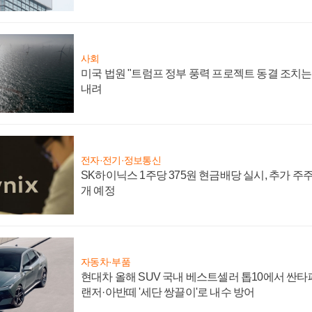
사회
미국 법원 "트럼프 정부 풍력 프로젝트 동결 조치는 
내려
전자·전기·정보통신
SK하이닉스 1주당 375원 현금배당 실시, 추가 주
개 예정
자동차·부품
현대차 올해 SUV 국내 베스트셀러 톱10에서 싼타
랜저·아반떼 '세단 쌍끌이'로 내수 방어