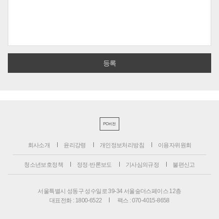
PC버전
회사소개
윤리강령
개인정보처리방침
이용자위원회
청소년보호정책
정정·반론보도
기사심의규정
불편신고
서울특별시 성동구 성수일로 39-34 서울숲더스페이스 12층
대표전화 : 1800-6522
팩스 : 070-4015-8658