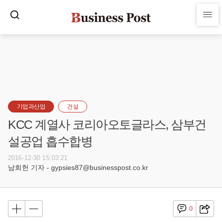
기업과산업
건설
KCC 계열사 코리아오토글라스, 삼부건
설공업 흡수합병
2016-12-30 15:03:21
남희헌 기자 - gypsies87@businesspost.co.kr
0