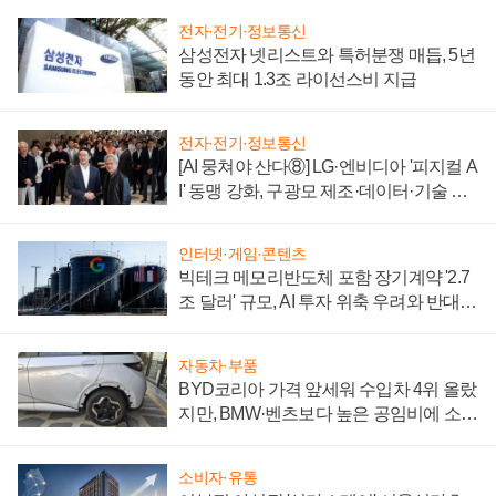
전자·전기·정보통신
삼성전자 넷리스트와 특허분쟁 매듭, 5년
동안 최대 1.3조 라이선스비 지급
전자·전기·정보통신
[AI 뭉쳐야 산다⑧] LG·엔비디아 '피지컬 A
I' 동맹 강화, 구광모 제조·데이터·기술 결
집해 종합 로보틱스 기업으로
인터넷·게임·콘텐츠
빅테크 메모리반도체 포함 장기계약 '2.7
조 달러' 규모, AI 투자 위축 우려와 반대
신호
자동차·부품
BYD코리아 가격 앞세워 수입차 4위 올랐
지만, BMW·벤츠보다 높은 공임비에 소비
자 불만 폭발
소비자·유통