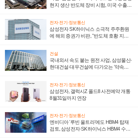
현지 생산 반도체 장비 시험, 미국 수출통
제 대비"
전자·전기·정보통신
삼성전자 SK하이닉스 소극적 주주환원
에 해외 증권가 비판, "반도체 호황 지속
성 의문"
건설
국내외서 속도 붙는 원전 사업, 삼성물산·
현대건설·대우건설에 다가오는 '약속의
시간'
전자·전기·정보통신
삼성전자, 갤럭시Z 폴드8 사전예약 개통
8월31일까지 연장
전자·전기·정보통신
엔비디아 '루빈 울트라'에도 HBM4 탑재
검토, 삼성전자·SK하이닉스 HBM4 수율
에 주도권 갈린다