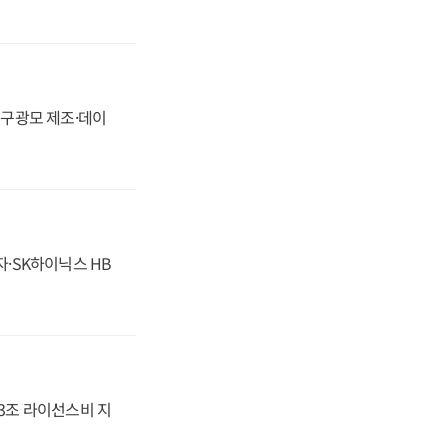
화, 구광모 제조·데이
자·SK하이닉스 HB
.3조 라이선스비 지