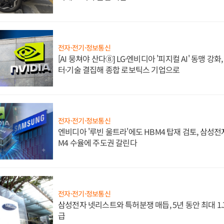
전자·전기·정보통신
[AI 뭉쳐야 산다⑧] LG·엔비디아 '피지컬 AI' 동맹 강
터·기술 결집해 종합 로보틱스 기업으로
전자·전기·정보통신
엔비디아 '루빈 울트라'에도 HBM4 탑재 검토, 삼성전
M4 수율에 주도권 갈린다
전자·전기·정보통신
삼성전자 넷리스트와 특허분쟁 매듭, 5년 동안 최대 1
급