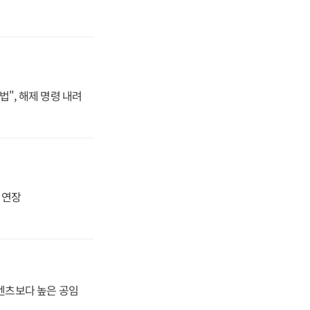
법", 해제 명령 내려
지 연장
·벤츠보다 높은 공임