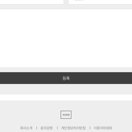
PC버전
회사소개
윤리강령
개인정보처리방침
이용자위원회