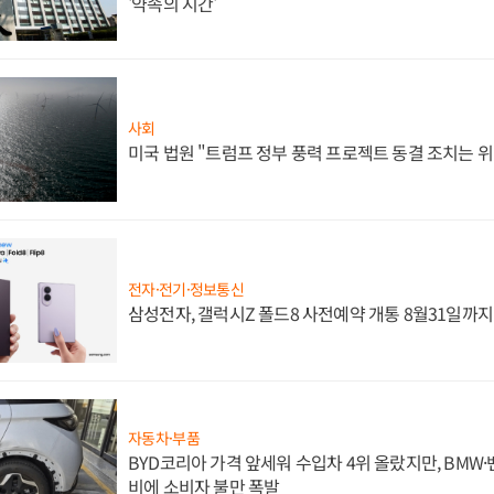
'약속의 시간'
사회
미국 법원 "트럼프 정부 풍력 프로젝트 동결 조치는 위
전자·전기·정보통신
삼성전자, 갤럭시Z 폴드8 사전예약 개통 8월31일까
자동차·부품
BYD코리아 가격 앞세워 수입차 4위 올랐지만, BMW
비에 소비자 불만 폭발