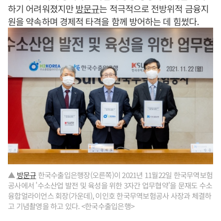
하기 어려워졌지만
방문규
는 적극적으로 전방위적 금융지
원을 약속하며 경제적 타격을 함께 방어하는 데 힘썼다.
▲
방문규
한국수출입은행장(오른쪽)이 2021년 11월22일 한국무역보험
공사에서 '수소산업 발전 및 육성을 위한 3자간 업무협약'을 문재도 수소
융합얼라이언스 회장(가운데), 이인호 한국무역보험공사 사장과 체결하
고 기념촬영을 하고 있다. <한국수출입은행>