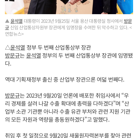
▲
윤석열
대통령이 2023년 9월25일 서울 용산 대통령실 청사에서
방문
규
신임 산업통상자원부 장관에게 임명장을 수여한 뒤 악수하고 있다. <
연합뉴스>
△
윤석열
정부 두 번째 산업통상부 장관
방문규
는
윤석열
정부의 두 번째 산업통상부 장관에 임명됐
다.
역대 기획재정부 출신 중 산업부 장관으론 여덟 번째다.
방문규
는 2023년 9월20일 언론에 배포한 취임사에서 “우
리 경제를 살려 나갈 수출 확대에 총력을 다하겠다”며 “산
업부 소관 기관뿐 아니라 수출 유관 부처와 관련 지원 기관
의 모든 자원과 역량을 총동원하겠다”고 말했다.
취임 후 첫 일정으로 9월20일 새울원자력본부를 찾아 관련