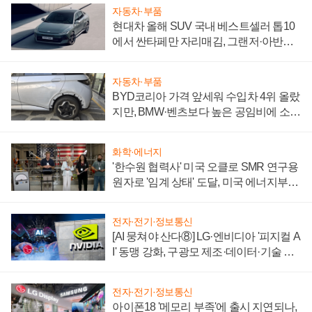
자동차·부품
현대차 올해 SUV 국내 베스트셀러 톱10
에서 싼타페만 자리매김, 그랜저·아반떼
'세단 쌍끌이'로 내수 방어
자동차·부품
BYD코리아 가격 앞세워 수입차 4위 올랐
지만, BMW·벤츠보다 높은 공임비에 소비
자 불만 폭발
화학·에너지
'한수원 협력사' 미국 오클로 SMR 연구용
원자로 '임계 상태' 도달, 미국 에너지부
"중요한 이정표"
전자·전기·정보통신
[AI 뭉쳐야 산다⑧] LG·엔비디아 '피지컬 A
I' 동맹 강화, 구광모 제조·데이터·기술 결
집해 종합 로보틱스 기업으로
전자·전기·정보통신
아이폰18 '메모리 부족'에 출시 지연되나,