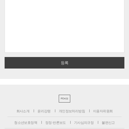
PC버전
회사소개
윤리강령
개인정보처리방침
이용자위원회
청소년보호정책
정정·반론보도
기사심의규정
불편신고