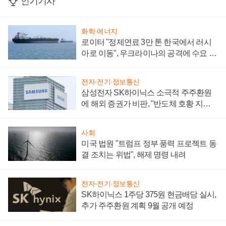
인기기사
화학·에너지
로이터 "정제연료 3만 톤 한국에서 러시
아로 이동", 우크라이나의 공격에 수요 늘
어
전자·전기·정보통신
삼성전자 SK하이닉스 소극적 주주환원
에 해외 증권가 비판, "반도체 호황 지속
성 의문"
사회
미국 법원 "트럼프 정부 풍력 프로젝트 동
결 조치는 위법", 해제 명령 내려
전자·전기·정보통신
SK하이닉스 1주당 375원 현금배당 실시,
추가 주주환원 계획 9월 공개 예정