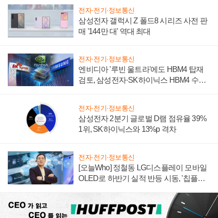
전자·전기·정보통신
삼성전자 갤럭시 Z 폴드8 시리즈 사전 판
매 '144만 대' 역대 최대
전자·전기·정보통신
엔비디아 '루빈 울트라'에도 HBM4 탑재
검토, 삼성전자·SK하이닉스 HBM4 수율
에 주도권 갈린다
전자·전기·정보통신
삼성전자 2분기 글로벌 D램 점유율 39%
1위, SK하이닉스와 13%p 격차
전자·전기·정보통신
[오늘Who] 정철동 LG디스플레이 모바일
OLED로 하반기 실적 반등 시동, '칩플레
이션'에 가격 인하 압박은 부담