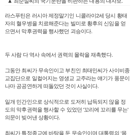
▲ 최순실씨의 국기문란을 비판하는 내용의 대자보.
라스푸틴은 러시아 제정말기인 니콜라이2세 당시 황태
자의 혈우병을 치료해준다는 빌미로 황후의 신임을 얻
으면서 막후권력을 행사했던 괴승이다.
두 사람 다 역사 속에서 권력의 몰락을 재촉했다.
그동안 최씨가 무속인이고 부친인 최태민씨가 사이비종
교집단으로 일컬어지는 영생교 교주라는 얘기가 풍문이
나마 공공연하게 떠돌았던 것이 사실이다.
일개 민간인으로 상식적으로 도저히 납득되지 않을 정
도의 막후권력을 행사할 수 있었던 '꼬리에 꼬리를 무는'
의문이 빚어낸 상황이다.
최씨가 특정종교에 바탕을 둔 무속인이며 대통령의 ‘몸