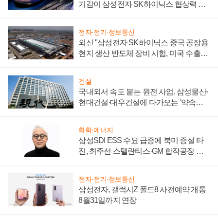
기감이 삼성전자 SK하이닉스 협상력 더
키워
전자·전기·정보통신
외신 "삼성전자 SK하이닉스 중국 공장용
현지 생산 반도체 장비 시험, 미국 수출통
제 대비"
건설
국내외서 속도 붙는 원전 사업, 삼성물산·
현대건설·대우건설에 다가오는 '약속의
시간'
화학·에너지
삼성SDI ESS 수요 급증에 북미 증설 타
진, 최주선 스텔란티스·GM 합작공장 건
설 재추진하나
전자·전기·정보통신
삼성전자, 갤럭시Z 폴드8 사전예약 개통
8월31일까지 연장