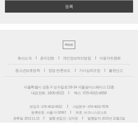
PC버전
회사소개
윤리강령
개인정보처리방침
이용자위원회
청소년보호정책
정정·반론보도
기사심의규정
불편신고
서울특별시 성동구 성수일로 39-34 서울숲더스페이스 12층
대표전화 : 1800-6522
팩스 : 070-4015-8658
편집국 : 070-4010-8512
사업본부 : 070-4010-7078
등록번호 : 서울 아 02897
제호 : 비즈니스포스트
등록일: 2013.11.13
발행·편집인 : 강석운
발행일자: 2013년 12월 2일
청소년보호책임자 : 강석운
ISSN : 2636-171X
Copyright ⓒ
B
USINESSPOST
. All rights reserved.