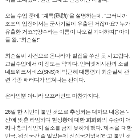
오늘 수업 중에, “계륵(鷄肋)”을 설명하는데, “그러니까
조조의 입장에서는 군사기밀이 유출된 거잖아요? 누가
유출한 거죠?(양수라는 이름이 나오길 기대하며)” 아이
들 왈, “최순실!”
최순실씨 사건으로 온나라가 벌집을 쑤신 듯 시끄럽다.
교실수업에서 이 정도는 약과다. 인터넷게시판과 소셜
네트워크서비스(SNS)에 박근혜 대통령과 최순실씨 관
련 각종 패러디가 넘쳐나는 판이다.
온라인뿐 아니라 오프라인도 마찬가지다.
26일 한 시민이 붙인 것으로 추정되는 대자보 내용은 ‘-
신’에 맞춘 라임하며 현상황에 대한 희화화의 수준이 어
찌나 창의적인지 실소를 금치 못하게 했다. 제목을 ‘대한
민국, 왕정국간 줄 알았는데 신정국가였네’라고 붙인 것