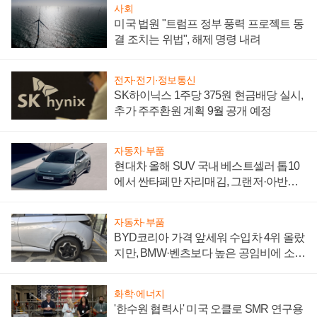
사회
미국 법원 "트럼프 정부 풍력 프로젝트 동
결 조치는 위법", 해제 명령 내려
전자·전기·정보통신
SK하이닉스 1주당 375원 현금배당 실시,
추가 주주환원 계획 9월 공개 예정
자동차·부품
현대차 올해 SUV 국내 베스트셀러 톱10
에서 싼타페만 자리매김, 그랜저·아반떼
'세단 쌍끌이'로 내수 방어
자동차·부품
BYD코리아 가격 앞세워 수입차 4위 올랐
지만, BMW·벤츠보다 높은 공임비에 소비
자 불만 폭발
화학·에너지
'한수원 협력사' 미국 오클로 SMR 연구용