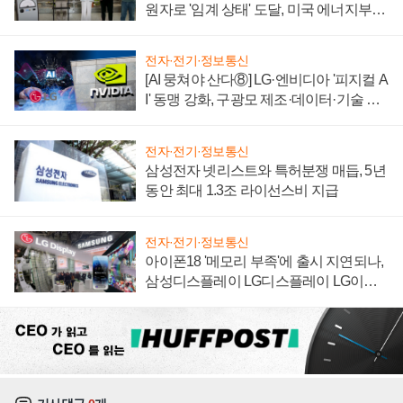
원자로 '임계 상태' 도달, 미국 에너지부
"중요한 이정표"
전자·전기·정보통신
[AI 뭉쳐야 산다⑧] LG·엔비디아 '피지컬 A
I' 동맹 강화, 구광모 제조·데이터·기술 결
집해 종합 로보틱스 기업으로
전자·전기·정보통신
삼성전자 넷리스트와 특허분쟁 매듭, 5년
동안 최대 1.3조 라이선스비 지급
전자·전기·정보통신
아이폰18 '메모리 부족'에 출시 지연되나,
삼성디스플레이 LG디스플레이 LG이노
텍 '탈애플' 수익 다각화 속도