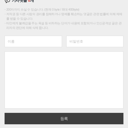
기사댓글
0
개
200자까지 쓰실 수 있습니다. (현재 0 byte / 최대 400byte)
저작권 등 다른 사람의 권리를 침해하거나 명예를 훼손하는 댓글은 관련 법률에 의해 제재
를 받을 수 있습니다.
타인에게 불쾌감을 주는 욕설 등 비하하는 단어가 내용에 포함되거나 인신공격성 글은 관
리자의 판단에 의해 삭제 합니다.