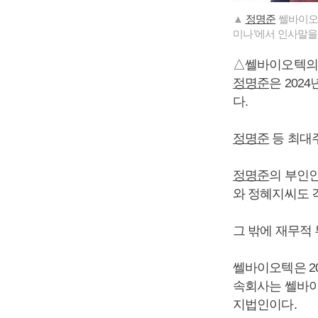
▲
정명준
쎌바이오텍
미나’에서 인사말을
△쎌바이오텍의
정명준
은 202
다.
정명준
등 최대주
정명준
의 부인인
와 정혜지씨도 각각 
그 밖에 재무적 
쎌바이오텍은 202
속회사는 쎌바이
지법인이다.