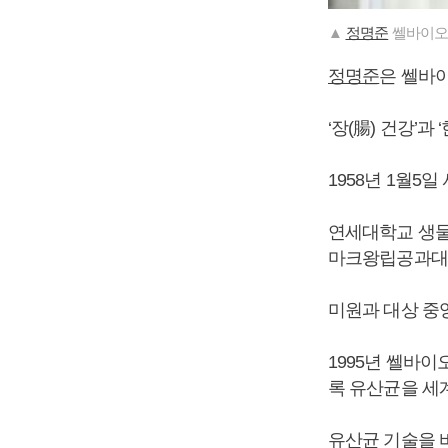
▲
정명준
쎌바이오
정명준
은 쎌바
‘장(腸) 건강’
1958년 1월5
연세대학교 생물
마크왕립공과대
미원과 대상 중
1995년 쎌바이
록 유산균을 세
유산균 기술을 