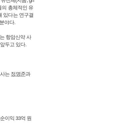
 유전체(지놈, gn
물의 총체적인 유
돼 있다는 연구결
 분야다.
는 항암신약 사
 앞두고 있다.
이사는
정명준
과
기순이익 33억 원