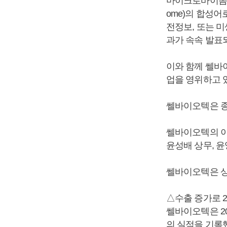
마이크로바이옴(Mi
ome)의 합성
전정보, 또는 
과가 속속 발표되
이와 함께 쎌바
업을 영위하고 있다
쎌바이오텍은 종
쎌바이오텍의 이
윤성배 상무, 윤
쎌바이오텍은 상
△수출 증가로 2
쎌바이오텍은 20
의 실적을 기록