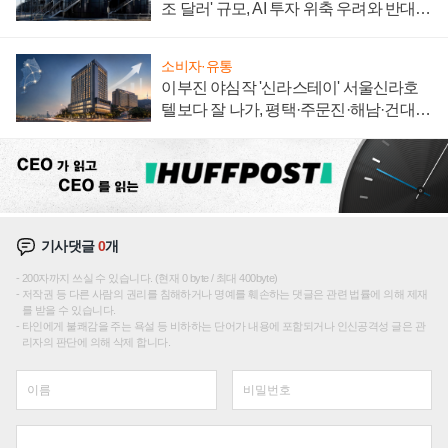
조 달러' 규모, AI 투자 위축 우려와 반대
신호
소비자·유통
이부진 야심작 '신라스테이' 서울신라호
텔보다 잘 나가, 평택·주문진·해남·건대로
성장판 더 넓힌다
기사댓글
0
개
200자까지 쓰실 수 있습니다. (현재 0 byte / 최대 400byte)
저작권 등 다른 사람의 권리를 침해하거나 명예를 훼손하는 댓글은 관련 법률에 의해 제재
를 받을 수 있습니다.
타인에게 불쾌감을 주는 욕설 등 비하하는 단어가 내용에 포함되거나 인신공격성 글은 관
리자의 판단에 의해 삭제 합니다.