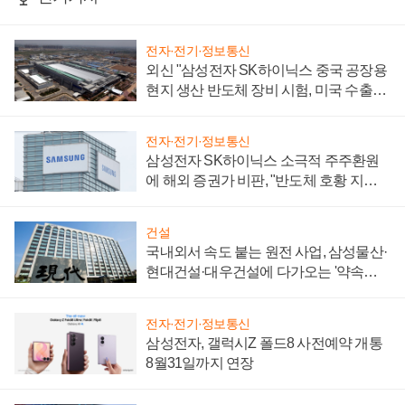
전자·전기·정보통신
외신 "삼성전자 SK하이닉스 중국 공장용
현지 생산 반도체 장비 시험, 미국 수출통
제 대비"
전자·전기·정보통신
삼성전자 SK하이닉스 소극적 주주환원
에 해외 증권가 비판, "반도체 호황 지속
성 의문"
건설
국내외서 속도 붙는 원전 사업, 삼성물산·
현대건설·대우건설에 다가오는 '약속의
시간'
전자·전기·정보통신
삼성전자, 갤럭시Z 폴드8 사전예약 개통
8월31일까지 연장