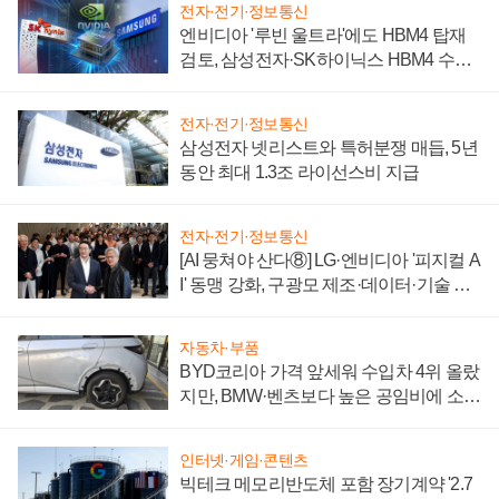
전자·전기·정보통신
엔비디아 '루빈 울트라'에도 HBM4 탑재
검토, 삼성전자·SK하이닉스 HBM4 수율
에 주도권 갈린다
전자·전기·정보통신
삼성전자 넷리스트와 특허분쟁 매듭, 5년
동안 최대 1.3조 라이선스비 지급
전자·전기·정보통신
[AI 뭉쳐야 산다⑧] LG·엔비디아 '피지컬 A
I' 동맹 강화, 구광모 제조·데이터·기술 결
집해 종합 로보틱스 기업으로
자동차·부품
BYD코리아 가격 앞세워 수입차 4위 올랐
지만, BMW·벤츠보다 높은 공임비에 소비
자 불만 폭발
인터넷·게임·콘텐츠
빅테크 메모리반도체 포함 장기계약 '2.7