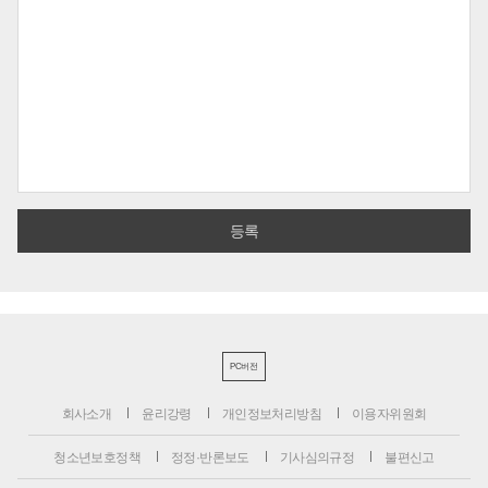
PC버전
회사소개
윤리강령
개인정보처리방침
이용자위원회
청소년보호정책
정정·반론보도
기사심의규정
불편신고