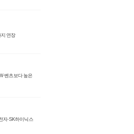
까지 연장
MW·벤츠보다 높은
성전자·SK하이닉스