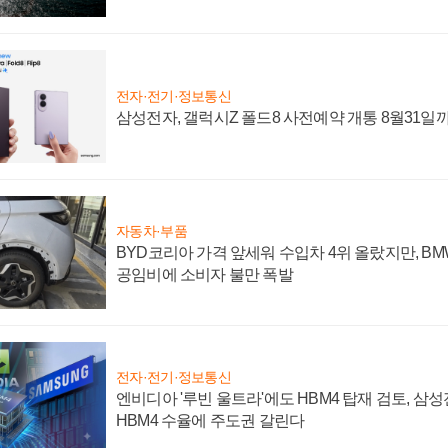
전자·전기·정보통신
삼성전자, 갤럭시Z 폴드8 사전예약 개통 8월31일
자동차·부품
BYD코리아 가격 앞세워 수입차 4위 올랐지만, B
공임비에 소비자 불만 폭발
전자·전기·정보통신
엔비디아 '루빈 울트라'에도 HBM4 탑재 검토, 삼
HBM4 수율에 주도권 갈린다