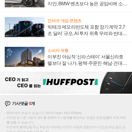
지만, BMW·벤츠보다 높은 공임비에 소비
자 불만 폭발
인터넷·게임·콘텐츠
빅테크 메모리반도체 포함 장기계약 '2.7
조 달러' 규모, AI 투자 위축 우려와 반대
신호
소비자·유통
이부진 야심작 '신라스테이' 서울신라호
텔보다 잘 나가, 평택·주문진·해남·건대로
성장판 더 넓힌다
기사댓글
0
개
200자까지 쓰실 수 있습니다. (현재 0 byte / 최대 400byte)
저작권 등 다른 사람의 권리를 침해하거나 명예를 훼손하는 댓글은 관련 법률에 의해 제재
를 받을 수 있습니다.
타인에게 불쾌감을 주는 욕설 등 비하하는 단어가 내용에 포함되거나 인신공격성 글은 관
리자의 판단에 의해 삭제 합니다.