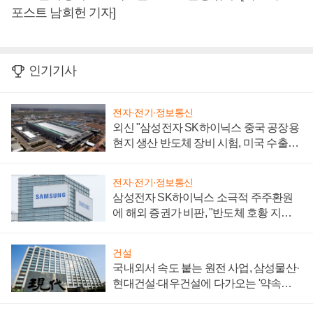
포스트 남희헌 기자]
인기기사
전자·전기·정보통신
외신 "삼성전자 SK하이닉스 중국 공장용
현지 생산 반도체 장비 시험, 미국 수출통
제 대비"
전자·전기·정보통신
삼성전자 SK하이닉스 소극적 주주환원
에 해외 증권가 비판, "반도체 호황 지속
성 의문"
건설
국내외서 속도 붙는 원전 사업, 삼성물산·
현대건설·대우건설에 다가오는 '약속의
시간'