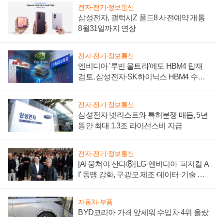
전자·전기·정보통신
삼성전자, 갤럭시Z 폴드8 사전예약 개통
8월31일까지 연장
전자·전기·정보통신
엔비디아 '루빈 울트라'에도 HBM4 탑재
검토, 삼성전자·SK하이닉스 HBM4 수율
에 주도권 갈린다
전자·전기·정보통신
삼성전자 넷리스트와 특허분쟁 매듭, 5년
동안 최대 1.3조 라이선스비 지급
전자·전기·정보통신
[AI 뭉쳐야 산다⑧] LG·엔비디아 '피지컬 A
I' 동맹 강화, 구광모 제조·데이터·기술 결
집해 종합 로보틱스 기업으로
자동차·부품
BYD코리아 가격 앞세워 수입차 4위 올랐