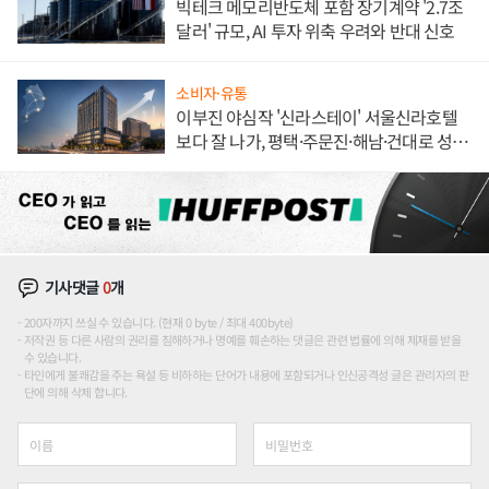
빅테크 메모리반도체 포함 장기계약 '2.7조
달러' 규모, AI 투자 위축 우려와 반대 신호
소비자·유통
이부진 야심작 '신라스테이' 서울신라호텔
보다 잘 나가, 평택·주문진·해남·건대로 성
장판 더 넓힌다
기사댓글
0
개
200자까지 쓰실 수 있습니다. (현재 0 byte / 최대 400byte)
저작권 등 다른 사람의 권리를 침해하거나 명예를 훼손하는 댓글은 관련 법률에 의해 제재를 받을
수 있습니다.
타인에게 불쾌감을 주는 욕설 등 비하하는 단어가 내용에 포함되거나 인신공격성 글은 관리자의 판
단에 의해 삭제 합니다.