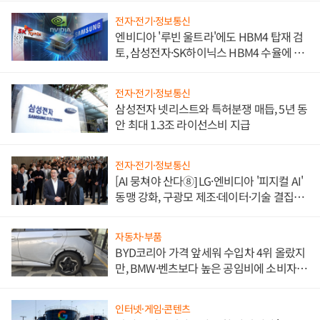
전자·전기·정보통신
엔비디아 '루빈 울트라'에도 HBM4 탑재 검
토, 삼성전자·SK하이닉스 HBM4 수율에 주
도권 갈린다
전자·전기·정보통신
삼성전자 넷리스트와 특허분쟁 매듭, 5년 동
안 최대 1.3조 라이선스비 지급
전자·전기·정보통신
[AI 뭉쳐야 산다⑧] LG·엔비디아 '피지컬 AI'
동맹 강화, 구광모 제조·데이터·기술 결집
해 종합 로보틱스 기업으로
자동차·부품
BYD코리아 가격 앞세워 수입차 4위 올랐지
만, BMW·벤츠보다 높은 공임비에 소비자
불만 폭발
인터넷·게임·콘텐츠