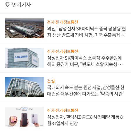
인기기사
전자·전기·정보통신
외신 "삼성전자 SK하이닉스 중국 공장용 현
지 생산 반도체 장비 시험, 미국 수출통제 대
비"
전자·전기·정보통신
삼성전자 SK하이닉스 소극적 주주환원에
해외 증권가 비판, "반도체 호황 지속성 의
문"
건설
국내외서 속도 붙는 원전 사업, 삼성물산·현
대건설·대우건설에 다가오는 '약속의 시간'
전자·전기·정보통신
삼성전자, 갤럭시Z 폴드8 사전예약 개통 8
월31일까지 연장