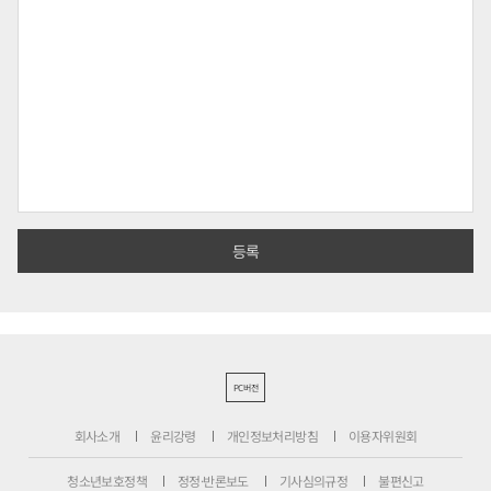
PC버전
회사소개
윤리강령
개인정보처리방침
이용자위원회
청소년보호정책
정정·반론보도
기사심의규정
불편신고