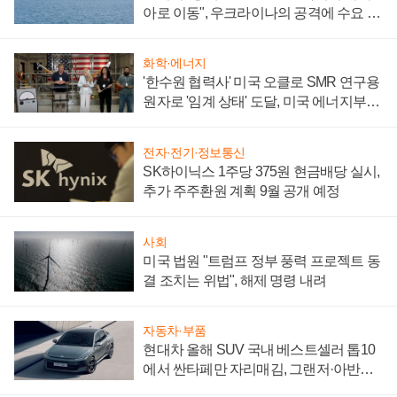
아로 이동", 우크라이나의 공격에 수요 늘
어
화학·에너지
'한수원 협력사' 미국 오클로 SMR 연구용
원자로 '임계 상태' 도달, 미국 에너지부
"중요한 이정표"
전자·전기·정보통신
SK하이닉스 1주당 375원 현금배당 실시,
추가 주주환원 계획 9월 공개 예정
사회
미국 법원 "트럼프 정부 풍력 프로젝트 동
결 조치는 위법", 해제 명령 내려
자동차·부품
현대차 올해 SUV 국내 베스트셀러 톱10
에서 싼타페만 자리매김, 그랜저·아반떼
'세단 쌍끌이'로 내수 방어