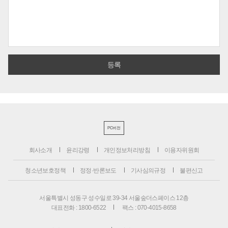
PC버전
회사소개
윤리강령
개인정보처리방침
이용자위원회
청소년보호정책
정정·반론보도
기사심의규정
불편신고
서울특별시 성동구 성수일로 39-34 서울숲더스페이스 12층
대표전화 : 1800-6522
팩스 : 070-4015-8658