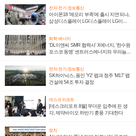
전자·전기·정보통신
아이폰18 '메모리 부족'에 출시 지연되나,
삼성디스플레이 LG디스플레이 LG이노
텍 '탈애플' 수익 다각화 속도
화학·에너지
'DL이앤씨 SMR 협력사' X에너지, '한수원
포스코 동맹' 센트러스에너지와 우라늄
계약 체결
전자·전기·정보통신
SK하이닉스, 용인 'Y2' 팹과 청주 'M17' 팹
건설에 54조 투자 결정
데스크 리포트
[데스크리포트 8월] 무더운 입추에 든 생
각, 제약바이오 하반기 훈풍 기대한다
정치